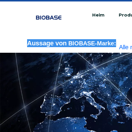
Heim
Prod
Aussage von
BIOBASE-Marke:
Alle
rech