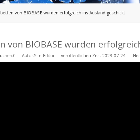
etten von BIOBASE wurden erfolgreich ins Ausland geschickt
 von BIOBASE wurden erfolgreich
uchen:
0
Autor:Site Editor veröffentlichen Zeit: 2023-07-24 Herk