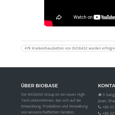
478 Krankenhausbetten von BIOBASE wurden erfolgreic
ÜBER BIOBASE
KONTA
Die BIOBASE Group ist ein neues High-
9 Gangx

Tech-Unternehmen, das sich auf die
Jinan, Sh
Entwicklung, Produktion und Verwaltung
+86-53

von wissenschaftlichen Geräten,
+86-53
