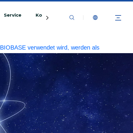
Service
Kontaktiere uns
rke BIOBASE verwendet wird, werden als
echtliche Haftung prüfen.
20240510