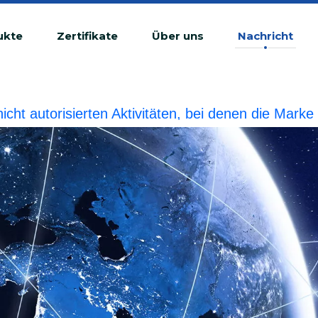
ukte
Zertifikate
Über uns
Nachricht
 nicht autorisierten Aktivitäten, bei denen die Ma
tswidrige Verletzung betrachtet.BIOBASE wird die r