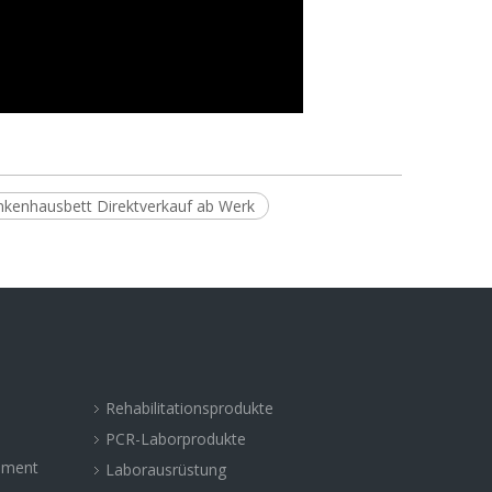
nkenhausbett Direktverkauf ab Werk
Rehabilitationsprodukte
PCR-Laborprodukte
rument
Laborausrüstung