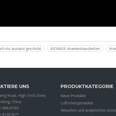
h ins Ausland geschickt
BIOBASE-Krankenhausbetten
Kra
KTIERE UNS
PRODUKTKATEGORIE
ing Road, High-Tech-Zone,
Neue Produkte
andong, China
Luftschutzprodukte
1-68629309
Klinisches und analytisches Inst
1-81307671