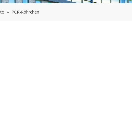
te
»
PCR-Röhrchen