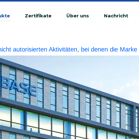
ukte
Zertifikate
Über uns
Nachricht
 nicht autorisierten Aktivitäten, bei denen die Ma
tswidrige Verletzung betrachtet.BIOBASE wird die r