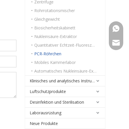
Zentrifuge
Rohrrotationsmischer
Gleichgewicht
Biosicherheitskabinett
+86159
Nukleinsäure-Extraktor
Export@
Quantitativer Echtzeit-Fluoreszenz-PCR-Analysator
PCR-Röhrchen
Mobiles Kammerlabor
Automatisches Nukleinsäure-Extraktionssystem
Klinisches und analytisches Instrument
Luftschutzprodukte
Desinfektion und Sterilisation
Laborausrüstung
Neue Produkte