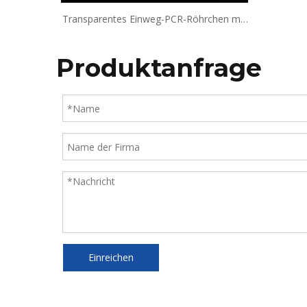
Transparentes Einweg-PCR-Röhrchen mit
8 Streifen und flachem Deckel, 0,1 ml/0,2
ml PCR-Röhrchen mit Deckel
Produktanfrage
Einreichen