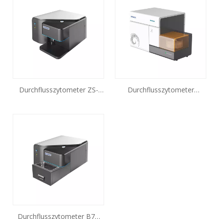
Durchflusszytometer ZS-
Durchflusszytometer
AE7S
BioCyte-B5R3 BioCyte-
B5R3V7
Durchflusszytometer B7H