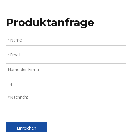
FlowCyte B7
Produktanfrage
Einreichen