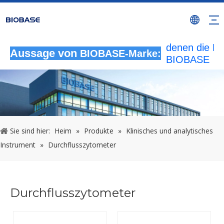
Alle nicht
autorisierten
Aktivitäten, b
denen die M
Aussage von
BIOBASE-Marke:
BIOBASE
verwendet wi
werden als
rechtswidrig
Verletzung
betrachtet.
wird die rech
Sie sind hier:
Heim
»
Produkte
»
Klinisches und analytisches
Haftung prüf
Instrument
»
Durchflusszytometer
20240510
Durchflusszytometer