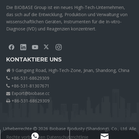
Die BIOBASE Group ist ein neues High-Tech-Unternehmen,
das sich auf die Entwicklung, Produktion und Verwaltung von
wissenschaftlichen Geräten, Instrumenten für die In-vitro-
Diagnose (IVD) und Reagenzien konzentriert.
KONTAKTIERE UNS
9 Gangxing Road, High-Tech-Zone, Jinan, Shandong, China

+86-531-68629309

+86-531-81307671

Export@biobase.cc

+86-531-68629309

Urheberrechte
2026
Biobase Biodusty (Shandong), Co., Ltd. Alle

Rechte vorbehalten
Datenschutzrichtlinie
外贸网站网站建设公司
Export@biobase.cc
+8615965313270