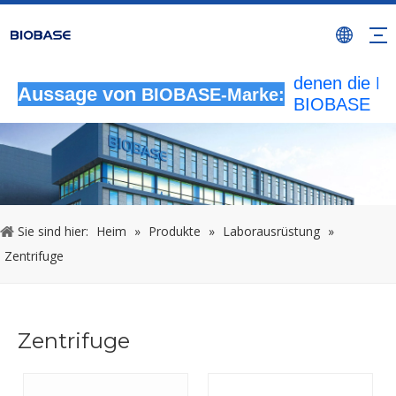
Alle nicht
autorisierten
Aktivitäten, b
denen die M
Aussage von
BIOBASE-Marke:
BIOBASE
verwendet wi
werden als
rechtswidrig
Verletzung
betrachtet.
wird die rech
Sie sind hier:
Heim
»
Produkte
»
Laborausrüstung
»
Haftung prüf
Zentrifuge
20240510
Zentrifuge