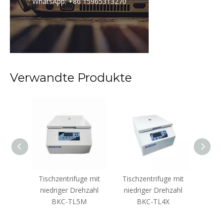
WhatsApp: +86 15965313270
Verwandte Produkte
e mit
Tischzentrifuge mit
Tischzentrifuge mit
Tisc
hzahl
niedriger Drehzahl
niedriger Drehzahl
nied
II
BKC-TL5M
BKC-TL4X