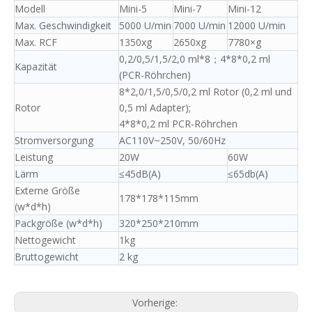
Modell
Mini-5
Mini-7
Mini-12
Max. Geschwindigkeit
5000 U/min
7000 U/min
12000 U/min
Max. RCF
1350xg
2650xg
7780×g
0,2/0,5/1,5/2,0 ml*8；4*8*0,2 ml
Kapazität
(PCR-Röhrchen)
8*2,0/1,5/0,5/0,2 ml Rotor (0,2 ml und
Rotor
0,5 ml Adapter);
4*8*0,2 ml PCR-Röhrchen
Stromversorgung
AC110V~250V, 50/60Hz
Leistung
20W
60W
Lärm
≤45dB(A)
≤65db(A)
Externe Größe
178*178*115mm
(w*d*h)
Packgröße (w*d*h)
320*250*210mm
Nettogewicht
1kg
Bruttogewicht
2 kg
Vorherige: