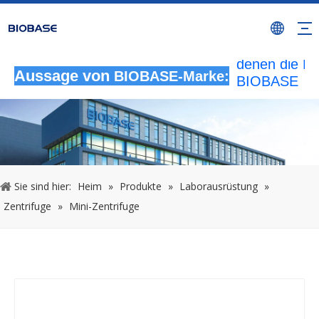
Alle nicht
autorisierten
Aktivitäten, b
denen die M
Aussage von
BIOBASE-Marke:
BIOBASE
verwendet wi
werden als
rechtswidrig
Verletzung
betrachtet.
wird die rech
Sie sind hier:
Heim
»
Produkte
»
Laborausrüstung
»
Haftung prüf
Zentrifuge
»
Mini-Zentrifuge
20240510