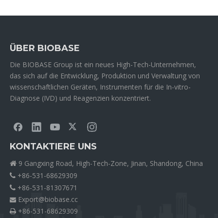
ÜBER BIOBASE
Die BIOBASE Group ist ein neues High-Tech-Unternehmen,
das sich auf die Entwicklung, Produktion und Verwaltung von
wissenschaftlichen Geräten, Instrumenten für die In-vitro-
Diagnose (IVD) und Reagenzien konzentriert.
KONTAKTIERE UNS
9 Gangxing Road, High-Tech-Zone, Jinan, Shandong, China

+86-531-68629309

+86-531-81307671

Export@biobase.cc

+86-531-68629309
