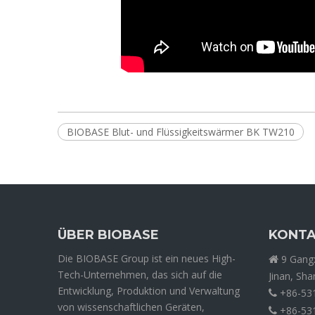
BIOBASE Blut- und Flüssigkeitswärmer BK TW210
ÜBER BIOBASE
KONTA
Die BIOBASE Group ist ein neues High-
9 Gangx

Tech-Unternehmen, das sich auf die
Jinan, Sh
Entwicklung, Produktion und Verwaltung
+86-53

von wissenschaftlichen Geräten,
+86-53
