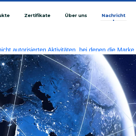
ukte
Zertifikate
Über uns
Nachricht
 nicht autorisierten Aktivitäten, bei denen die Ma
tswidrige Verletzung betrachtet.BIOBASE wird die r