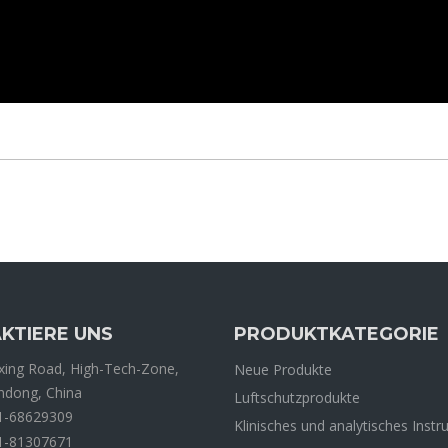
KTIERE UNS
PRODUKTKATEGORIE
ing Road, High-Tech-Zone,
Neue Produkte
andong, China
Luftschutzprodukte
1-68629309
Klinisches und analytisches Inst
1-81307671