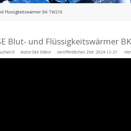
nd Flüssigkeitswärmer BK TW210
E Blut- und Flüssigkeitswärmer B
uchen:
0
Autor:Site Editor veröffentlichen Zeit: 2024-12-21 Herk