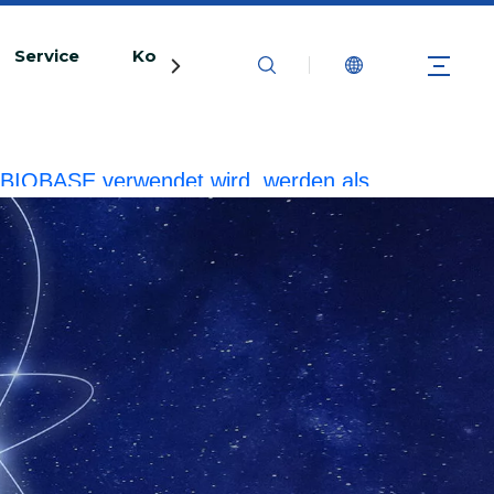
Service
Kontaktiere uns
rke BIOBASE verwendet wird, werden als
echtliche Haftung prüfen.
20240510