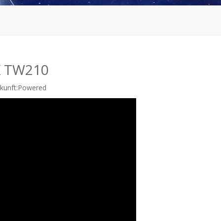
K TW210
unft:
Powered