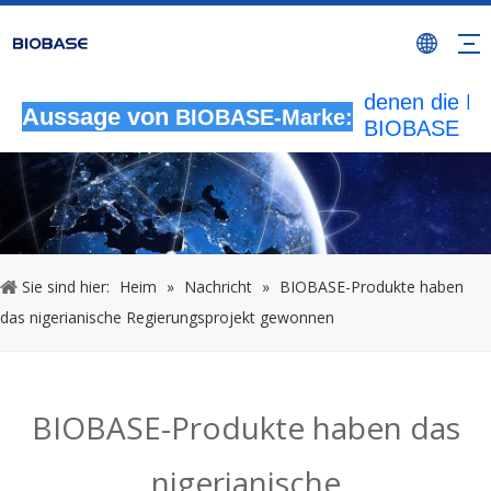
Alle nicht
autorisierten
Aktivitäten, b
denen die M
Aussage von
BIOBASE-Marke:
BIOBASE
verwendet wi
werden als
rechtswidrig
Verletzung
betrachtet.
wird die rech
Sie sind hier:
Heim
»
Nachricht
»
BIOBASE-Produkte haben
Haftung prüf
das nigerianische Regierungsprojekt gewonnen
20240510
BIOBASE-Produkte haben das
nigerianische