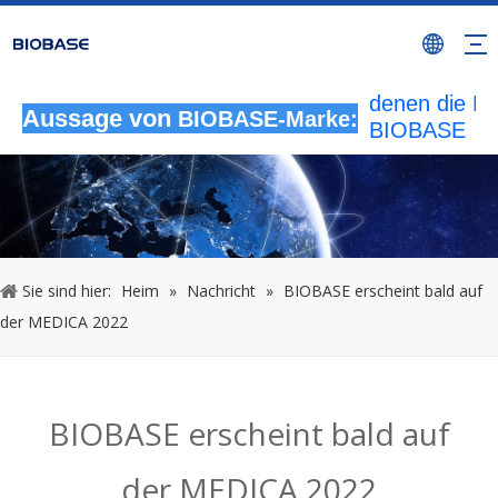
Alle nicht
autorisierten
Aktivitäten, b
denen die M
Aussage von
BIOBASE-Marke:
BIOBASE
verwendet wi
werden als
rechtswidrig
Verletzung
betrachtet.
wird die rech
Sie sind hier:
Heim
»
Nachricht
»
BIOBASE erscheint bald auf
Haftung prüf
der MEDICA 2022
20240510
BIOBASE erscheint bald auf
der MEDICA 2022