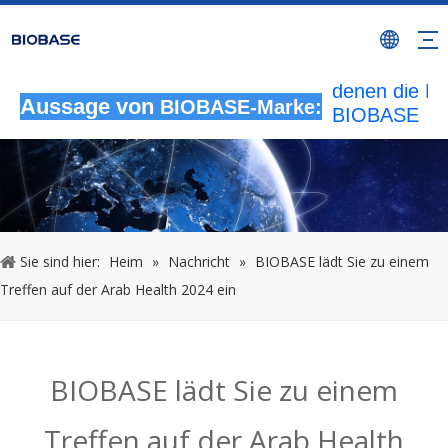
Alle nicht
autorisierten
Aktivitäten, b
denen die M
BIOBASE
Aussage von
BIOBASE-Marke:
verwendet wi
werden als
rechtswidrig
Verletzung
betrachtet.
wird die rech
Sie sind hier:
Heim
»
Nachricht
»
BIOBASE lädt Sie zu einem
Haftung prüf
Treffen auf der Arab Health 2024 ein
20240510
BIOBASE lädt Sie zu einem
Treffen auf der Arab Health