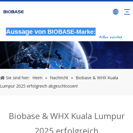
Aussage von
BIOBASE-Marke:
Alle nicht
autorisierten
Aktivitäten, b
denen die M
BIOBASE
verwendet wi
werden als
Sie sind hier:
Heim
»
Nachricht
»
Biobase & WHX Kuala
rechtswidrig
Lumpur 2025 erfolgreich abgeschlossen!
Verletzung
betrachtet.
wird die rech
Haftung prüf
Biobase & WHX Kuala Lumpur
20240510
2025 erfolgreich