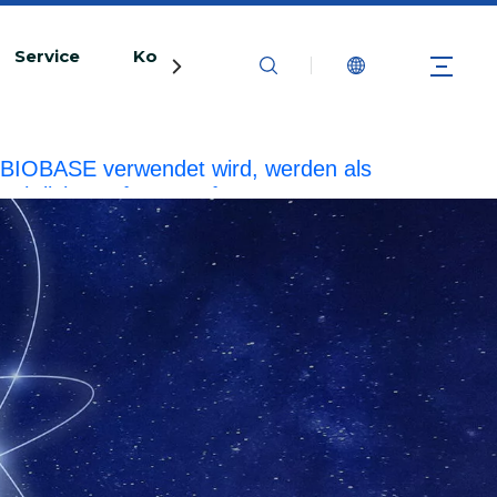
Service
Kontaktiere uns
rke BIOBASE verwendet wird, werden als
echtliche Haftung prüfen.
20240510