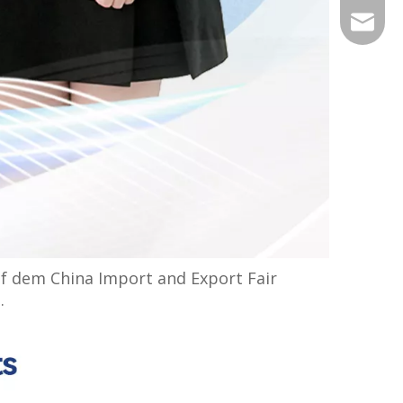
Export@
uf dem China Import and Export Fair
.