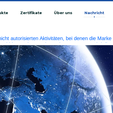
ukte
Zertifikate
Über uns
Nachricht
 nicht autorisierten Aktivitäten, bei denen die Ma
tswidrige Verletzung betrachtet.BIOBASE wird die r