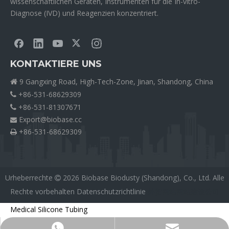
wissenschaftlichen Geräten, Instrumenten für die In-vitro-
Diagnose (IVD) und Reagenzien konzentriert.
KONTAKTIERE UNS
9 Gangxing Road, High-Tech-Zone, Jinan, Shandong, China

+86-531-68629309

+86-531-81307671

Export@biobase.cc

+86-531-68629309

Urheberrechte
2026
Biobase Biodusty (Shandong), Co., Ltd. Alle

Rechte vorbehalten
Datenschutzrichtlinie
外贸网站网站建设公司
Medical Silicone Tubing