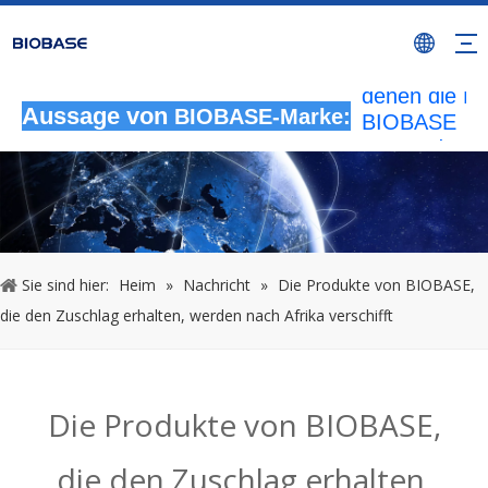
Alle nicht
autorisierten
Aktivitäten, b
denen die M
BIOBASE
Aussage von
BIOBASE-Marke:
verwendet wi
werden als
rechtswidrig
Verletzung
betrachtet.
wird die rech
Sie sind hier:
Heim
»
Nachricht
»
Die Produkte von BIOBASE,
Haftung prüf
die den Zuschlag erhalten, werden nach Afrika verschifft
20240510
Die Produkte von BIOBASE,
die den Zuschlag erhalten,