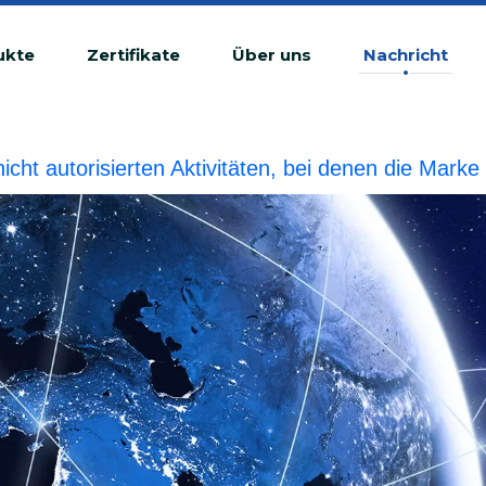
ukte
Zertifikate
Über uns
Nachricht
 nicht autorisierten Aktivitäten, bei denen die Ma
tswidrige Verletzung betrachtet.BIOBASE wird die r