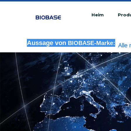
Heim
Prod
Alle
Aussage von
rech
BIOBASE-Marke: