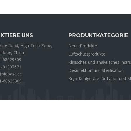
KTIERE UNS
PRODUKTKATEGORIE
ing Road, High-Tech-Zone,
Neue Produkte
andong, China
Luftschutzprodukte
1-68629309
Klinisches und analytisches Inst
1-81307671
Desinfektion und Sterilisation
@biobase.cc
Kryo-Kühlgeräte für Labor und M
1-68629309
 Biodusty (Shandong), Co., Ltd. Alle Rechte vorbehalten
Datenschutzr