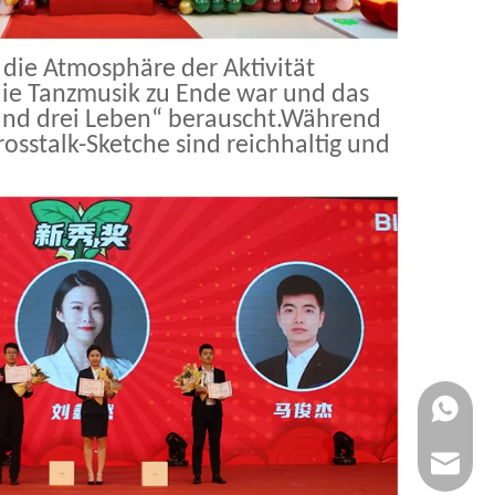
 die Atmosphäre der Aktivität
 die Tanzmusik zu Ende war und das
und drei Leben“ berauscht.Während
osstalk-Sketche sind reichhaltig und
+86159
Export@