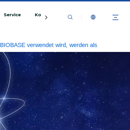
Service
Kontaktiere uns
rke BIOBASE verwendet wird, werden als
echtliche Haftung prüfen.
20240510