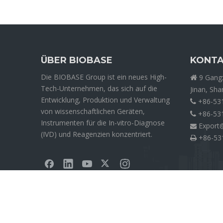
ÜBER BIOBASE
KONTA
Die BIOBASE Group ist ein neues High-
9 Gangx

Tech-Unternehmen, das sich auf die
Jinan, Sh
Entwicklung, Produktion und Verwaltung
+86-53

von wissenschaftlichen Geräten,
+86-53

Instrumenten für die In-vitro-Diagnose
Export

(IVD) und Reagenzien konzentriert.
+86-53

Urheberrechte
2026
Biobase

Medical Silicone Tubing