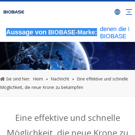
Alle nicht
autorisierten
Aktivitäten, b
denen die M
Aussage von
BIOBASE-Marke:
BIOBASE
verwendet wi
werden als
rechtswidrig
Verletzung
betrachtet.
wird die rech
Sie sind hier:
Heim
»
Nachricht
»
Eine effektive und schnelle
Haftung prüf
Möglichkeit, die neue Krone zu bekämpfen
20240510
Eine effektive und schnelle
Möglichkeit, die neue Krone zu