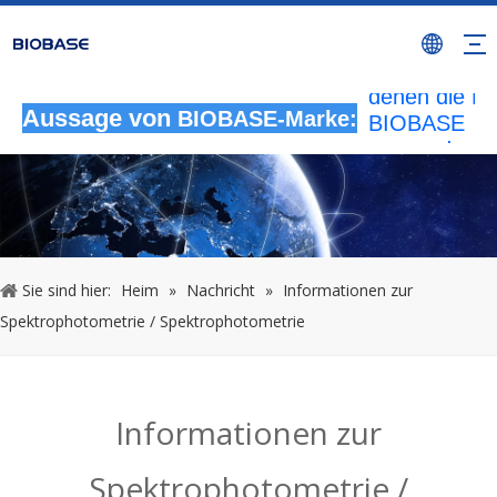
Alle nicht
autorisierten
Aktivitäten, b
denen die M
BIOBASE
Aussage von
BIOBASE-Marke:
verwendet wi
werden als
rechtswidrig
Verletzung
betrachtet.
wird die rech
Sie sind hier:
Heim
»
Nachricht
»
Informationen zur
Haftung prüf
Spektrophotometrie / Spektrophotometrie
20240510
Informationen zur
Spektrophotometrie /