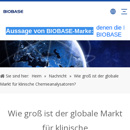
Alle nicht
autorisierten
Aktivitäten, b
denen die M
Aussage von
BIOBASE-Marke:
BIOBASE
verwendet wi
werden als
rechtswidrig
Verletzung
betrachtet.
wird die rech
Sie sind hier:
Heim
»
Nachricht
»
Wie groß ist der globale
Haftung prüf
Markt für klinische Chemieanalysatoren?
20240510
Wie groß ist der globale Markt
für klinische