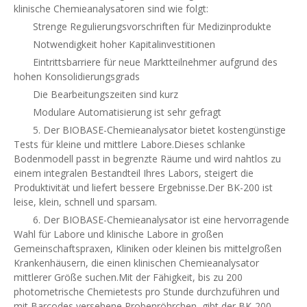
klinische Chemieanalysatoren sind wie folgt:
Strenge Regulierungsvorschriften für Medizinprodukte
Notwendigkeit hoher Kapitalinvestitionen
Eintrittsbarriere für neue Marktteilnehmer aufgrund des
hohen Konsolidierungsgrads
Die Bearbeitungszeiten sind kurz
Modulare Automatisierung ist sehr gefragt
5. Der BIOBASE-Chemieanalysator bietet kostengünstige
Tests für kleine und mittlere Labore.Dieses schlanke
Bodenmodell passt in begrenzte Räume und wird nahtlos zu
einem integralen Bestandteil Ihres Labors, steigert die
Produktivität und liefert bessere Ergebnisse.Der BK-200 ist
leise, klein, schnell und sparsam.
6. Der BIOBASE-Chemieanalysator ist eine hervorragende
Wahl für Labore und klinische Labore in großen
Gemeinschaftspraxen, Kliniken oder kleinen bis mittelgroßen
Krankenhäusern, die einen klinischen Chemieanalysator
mittlerer Größe suchen.Mit der Fähigkeit, bis zu 200
photometrische Chemietests pro Stunde durchzuführen und
mit Barcodes versehene Probenröhrchen, gibt der BK-200