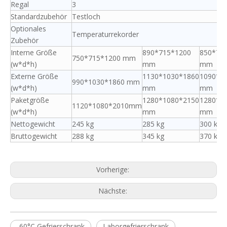
Regal
3
Standardzubehör
Testloch
Optionales
Temperaturrekorder
Zubehör
Interne Größe
890*715*1200
850*72
750*715*1200 mm
(w*d*h)
mm
mm
Externe Größe
1130*1030*1860
1090*1
990*1030*1860 mm
(w*d*h)
mm
mm
Paketgröße
1280*1080*2150
1280*1
1120*1080*2010mm
(w*d*h)
mm
mm
Nettogewicht
245 kg
285 kg
300 kg
Bruttogewicht
288 kg
345 kg
370 kg
Vorherige:
Nächste:
-60°C Gefrierschrank
Laborgefrierschrank