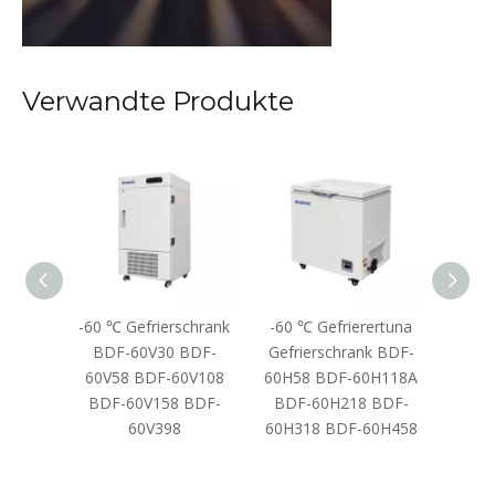
Verwandte Produkte
taler
-60 ℃ Gefrierschrank
-60 ℃ Gefrierertuna
k 110L
BDF-60V30 BDF-
Gefrierschrank BDF-
L
60V58 BDF-60V108
60H58 BDF-60H118A
BDF-60V158 BDF-
BDF-60H218 BDF-
60V398
60H318 BDF-60H458