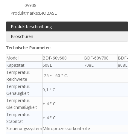
0V938
Produktmarke:
BIOBASE
Produktbeschreibung
Broschüren
Technische Parameter:
Modell
BDF-60v608
BDF-60V708
BDF-60
Kapazität
608L
708L
808L
Temperatur.
-25 ~ -60 ° C.
Reichweite
Temperatur.
0,1 ° C.
Genauigkeit
Temperatur.
± 4 ° C.
Gleichmäßigkeit
Temperatur.
± 4 ° C.
Stabilität
Steuerungssystem
Mikroprozessorkontrolle