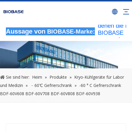
Alle nicht
autorisierten
Aktivitäten, b
denen die M
Aussage von
BIOBASE
BIOBASE-Marke:
verwendet wi
werden als
rechtswidrig
Verletzung
betrachtet.
wird die rech
Sie sind hier:
Heim
»
Produkte
»
Kryo-Kühlgeräte für Labor
Haftung prüf
und Medizin
»
﹣60℃ Gefrierschrank
»
-60 ° C Gefrierschrank
20240510
BDF-60V608 BDF-60V708 BDF-60V808 BDF-60V938