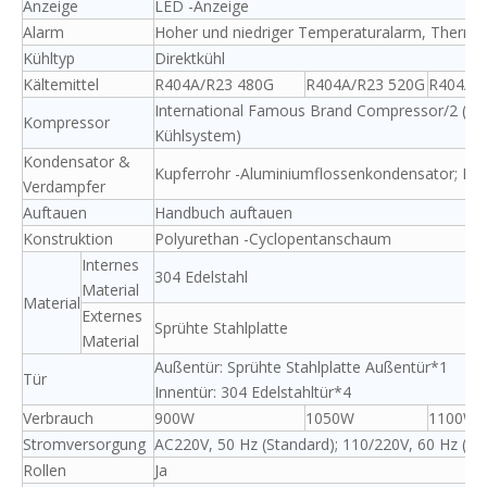
Anzeige
LED -Anzeige
Alarm
Hoher und niedriger Temperaturalarm, Thermos
Kühltyp
Direktkühl
Kältemittel
R404A/R23 480G
R404A/R23 520G
R404A/R
International Famous Brand Compressor/2 (do
Kompressor
Kühlsystem)
Kondensator &
Kupferrohr -Aluminiumflossenkondensator; Ku
Verdampfer
Auftauen
Handbuch auftauen
Konstruktion
Polyurethan -Cyclopentanschaum
Internes
304 Edelstahl
Material
Material
Externes
Sprühte Stahlplatte
Material
Außentür: Sprühte Stahlplatte Außentür*1
Tür
Innentür: 304 Edelstahltür*4
Verbrauch
900W
1050W
1100W
Stromversorgung
AC220V, 50 Hz (Standard); 110/220V, 60 Hz (opt
Rollen
Ja