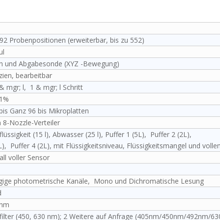
92 Probenpositionen (erweiterbar, bis zu 552)
μl
ion und Abgabesonde (XYZ -Bewegung)
ien, bearbeitbar
 mgr; l, 1 & mgr; l Schritt
≤1%
bis Ganz 96 bis Mikroplatten
 8-Nozzle-Verteiler
lüssigkeit (15 l), Abwasser (25 l), Puffer 1 (5L), Puffer 2 (2L),
L), Puffer 4 (2L), mit Flüssigkeitsniveau, Flüssigkeitsmangel und voll
all voller Sensor
gige photometrische Kanäle, Mono und Dichromatische Lesung
d
 nm
filter (450, 630 nm); 2 Weitere auf Anfrage (405nm/450nm/492nm/6