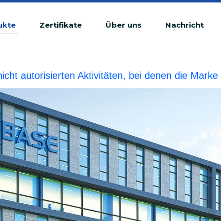
ukte
Zertifikate
Über uns
Nachricht
 nicht autorisierten Aktivitäten, bei denen die Ma
tswidrige Verletzung betrachtet.BIOBASE wird die r