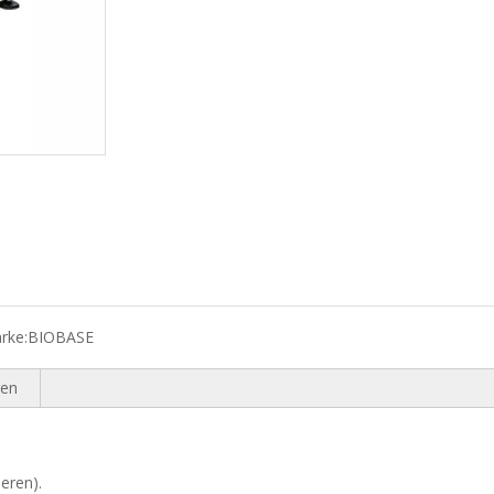
rke:
BIOBASE
ren
eren).