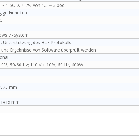
 ~ 1,5OD, ± 2% von 1,5 ~ 3,0od
ige Einheiten
℃
ows 7 -System
n, Unterstützung des HL7-Protokolls
 und Ergebnisse von Software überprüft werden
ional
0%, 50/60 Hz; 110 V ± 10%, 60 Hz, 400W
*875 mm
*1415 mm