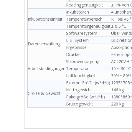
Readinggenauigkeit
± 1% von 0
Inkubatoren
4 unabhäng
Inkubationseinheit
Temperaturbereich
RT bis 45 
Temperaturgenauigkeit
± 0,5 ℃
Softwaresystem
Über Wind
LIS -System
BIDirektio
Datenverwaltung
Ergebnisse
Absorption
Drucker
Extern opt
Stromversorgung
AC220V ± 1
Arbeitsbedingungen
Temperatur
10 ~ 30 ℃
Luftfeuchtigkeit
30%~ 80%
Externe Größe (w*d*h)
1235*705
Nettogewicht
146 kg
Größe & Gewicht
Paketgröße (w*d*h)
1380*860
Bruttogewicht
220 kg