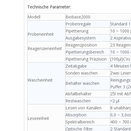
Technische Parameter:
Modell
Biobase2000
Probenregale
Standard 1
Pipettierung
10 ~ 1000 
Probeneinheit
Ausgabesystem
2 Aspirat
Reagenzposition
23 Reagenz
Reagenzieneinheit
Pipettierungsbereich
10 ~ 1000 &
Pipettierung Präzision
(100μl)CV
Zeitabgabe
4 Minuten 
Sonden waschen
Zwei Linien
Wascheinheit
Reinigungsf
Behälter waschen
Puffer 3 (2
Abfallbehälter
25l mit Abf
Restwaschen
<2 μl
Lesen von Kanälen
8 unabhän
Absorption
0,0 ~ 3,0o
Leseeinheit
Spektralbereich
400 ~ 700
Optische Filter
2 Standard