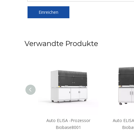
Einreichen
Verwandte Produkte
OPLATE LESER
Auto ELISA -Prozessor
Auto ELISA
EL10E
Biobase8001
Bioba