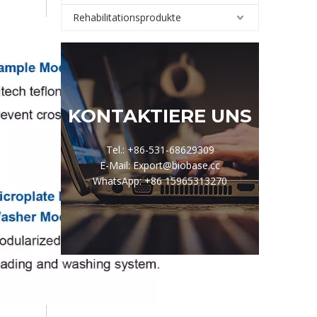
Rehabilitationsprodukte
KONTAKTIERE UNS
Tel.: +86-531-68629309
E-Mail: Export@biobase.cc
WhatsApp: +86 15965313270