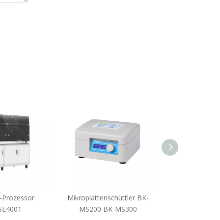
-Prozessor
Mikroplattenschüttler BK-
Mikroplatte Sh
SE4001
MS200 BK-MS300