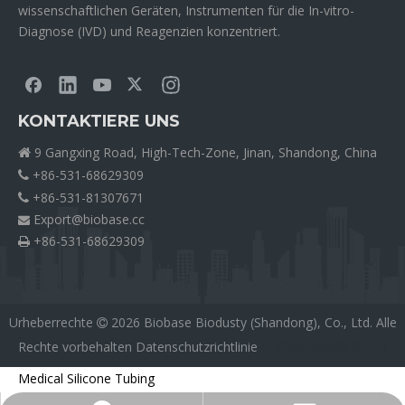
wissenschaftlichen Geräten, Instrumenten für die In-vitro-
Diagnose (IVD) und Reagenzien konzentriert.
KONTAKTIERE UNS
9 Gangxing Road, High-Tech-Zone, Jinan, Shandong, China

+86-531-68629309

+86-531-81307671

Export@biobase.cc

+86-531-68629309

Urheberrechte
2026
Biobase Biodusty (Shandong), Co., Ltd. Alle

Rechte vorbehalten
Datenschutzrichtlinie
外贸网站网站建设公司
Medical Silicone Tubing