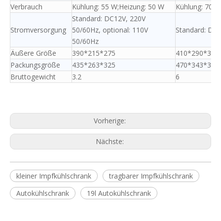
Verbrauch
Kühlung: 55 W;Heizung: 50 W
Kühlung: 70 W
Standard: DC12V, 220V
Stromversorgung
50/60Hz, optional: 110V
Standard: DC1
50/60Hz
Äußere Größe
390*215*275
410*290*315
Packungsgröße
435*263*325
470*343*365
Bruttogewicht
3.2
6
Vorherige:
Nächste:
kleiner Impfkühlschrank
tragbarer Impfkühlschrank
Autokühlschrank
19l Autokühlschrank