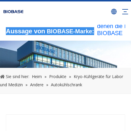
Alle nicht
autorisierten
Aktivitäten, b
denen die M
Aussage von
BIOBASE-Marke:
BIOBASE
verwendet wi
werden als
rechtswidrig
Verletzung
betrachtet.
wird die rech
Sie sind hier:
Heim
»
Produkte
»
Kryo-Kühlgeräte für Labor
Haftung prüf
und Medizin
»
Andere
»
Autokühlschrank
20240510