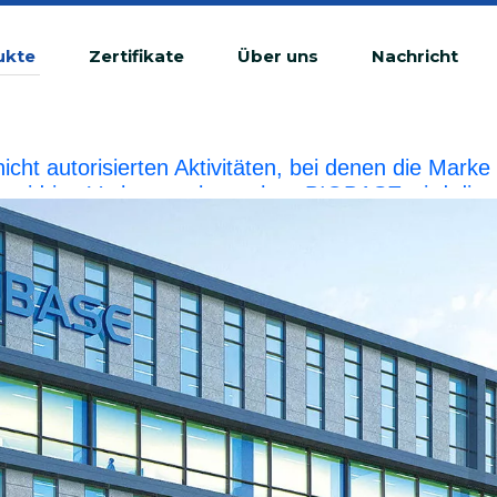
ukte
Zertifikate
Über uns
Nachricht
 nicht autorisierten Aktivitäten, bei denen die Ma
tswidrige Verletzung betrachtet.BIOBASE wird die r