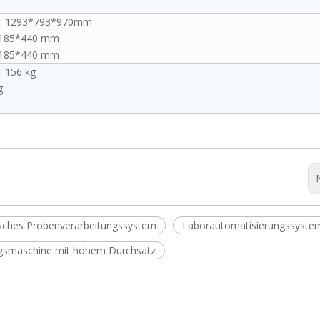
t: 1293*793*970mm
*185*440 mm
*185*440 mm
: 156 kg
g
isches Probenverarbeitungssystem
Laborautomatisierungssyste
gsmaschine mit hohem Durchsatz