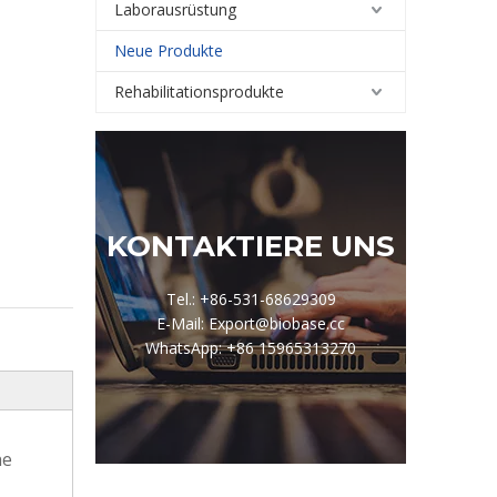
Laborausrüstung
Neue Produkte
Rehabilitationsprodukte
KONTAKTIERE UNS
Tel.: +86-531-68629309
E-Mail: Export@biobase.cc
WhatsApp: +86 15965313270
he