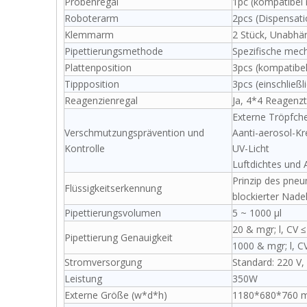
Probenregal
1pc (kompatibel 
Roboterarm
2pcs (Dispensat
Klemmarm
2 Stück, Unabhä
Pipettierungsmethode
Spezifische mech
Plattenposition
3pcs (kompatibel
Tippposition
3pcs (einschließl
Reagenzienregal
Ja, 4*4 Reagenzt
Externe Tröpfch
Verschmutzungsprävention und
Aanti-aerosol-K
Kontrolle
UV-Licht
Luftdichtes und 
Prinzip des pneu
Flüssigkeitserkennung
blockierter Nade
Pipettierungsvolumen
5 ~ 1000 μl
20 & mgr; l, CV ≤
Pipettierung Genauigkeit
1000 & mgr; l, C
Stromversorgung
Standard: 220 V,
Leistung
350W
Externe Größe (w*d*h)
1180*680*760