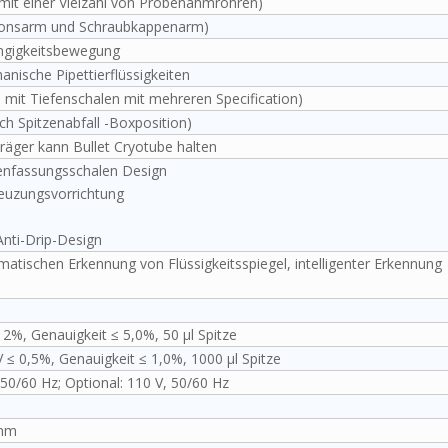
mit einer Vielzahl von Probenahmrohren)
ionsarm und Schraubkappenarm)
ngigkeitsbewegung
anische Pipettierflüssigkeiten
 mit Tiefenschalen mit mehreren Specification)
ich Spitzenabfall -Boxposition)
räger kann Bullet Cryotube halten
enfassungsschalen Design
reuzungsvorrichtung
Anti-Drip-Design
matischen Erkennung von Flüssigkeitsspiegel, intelligenter Erkennung
l
 2%, Genauigkeit ≤ 5,0%, 50 μl Spitze
V ≤ 0,5%, Genauigkeit ≤ 1,0%, 1000 μl Spitze
 50/60 Hz; Optional: 110 V, 50/60 Hz
 mm