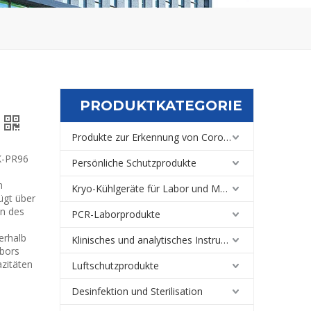
PRODUKTKATEGORIE
Produkte zur Erkennung von Coronaviren
K-PR96
Persönliche Schutzprodukte
m
Kryo-Kühlgeräte für Labor und Medizin
ügt über
en des
PCR-Laborprodukte
erhalb
Klinisches und analytisches Instrument
abors
azitäten
Luftschutzprodukte
Desinfektion und Sterilisation