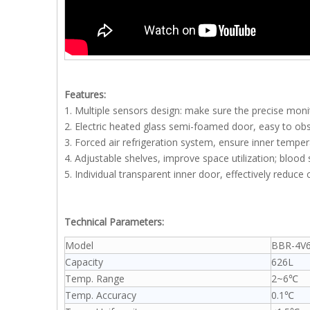
Features:
1. Multiple sensors design: make sure the precise mon
2. Electric heated glass semi-foamed door, easy to obs
3. Forced air refrigeration system, ensure inner tempe
4. Adjustable shelves, improve space utilization; blood 
5. Individual transparent inner door, effectively reduce
Technical Parameters:
Model
BBR-4V
Capacity
626L
Temp. Range
2~6℃
Temp. Accuracy
0.1℃