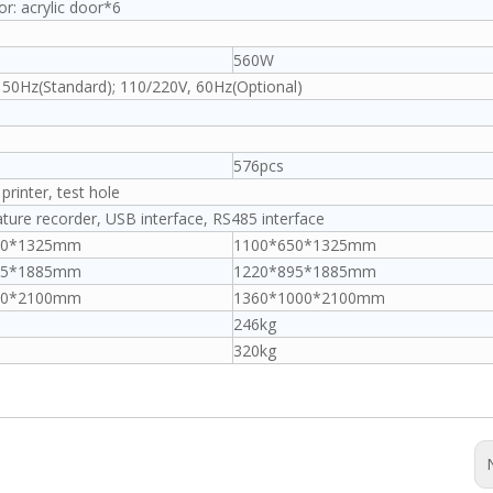
or: acrylic door*6
560W
50Hz(Standard); 110/220V, 60Hz(Optional)
576pcs
printer, test hole
ure recorder, USB interface, RS485 interface
20*1325mm
1100*650*1325mm
65*1885mm
1220*895*1885mm
70*2100mm
1360*1000*2100mm
246kg
320kg