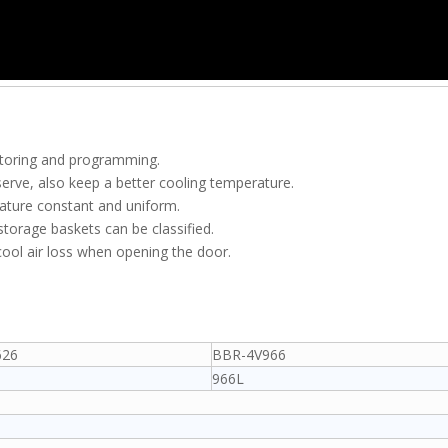
itoring and programming.
erve, also keep a better cooling temperature.
rature constant and uniform.
storage baskets can be classified.
 cool air loss when opening the door.
626
BBR-4V966
966L