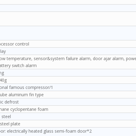
cessor control
lay
low temperature, sensor&system failure alarm, door ajar alarm, power
attery switch alarm
ing
40g
ional famous compressor/1
ube aluminum fin type
c defrost
thane cyclopentane foam
 steel
steel plate
or: electrically heated glass semi-foam door*2