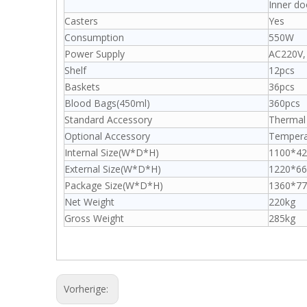
Inner do
Casters
Yes
Consumption
550W
Power Supply
AC220V, 
Shelf
12pcs
Baskets
36pcs
Blood Bags(450ml)
360pcs
Standard Accessory
Thermal 
Optional Accessory
Temperat
Internal Size(W*D*H)
1100*4
External Size(W*D*H)
1220*6
Package Size(W*D*H)
1360*7
Net Weight
220kg
Gross Weight
285kg
Vorherige: