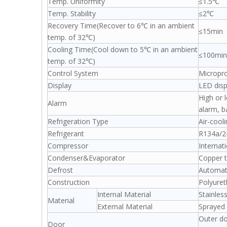
Temp. Uniformity
≤1.5℃
Temp. Stability
≤2℃
Recovery Time(Recover to 6℃ in an ambient
≤15min
temp. of 32℃)
Cooling Time(Cool down to 5℃ in an ambient
≤100min
temp. of 32℃)
Control System
Micropro
Display
LED disp
High or 
Alarm
alarm, b
Refrigeration Type
Air-cool
Refrigerant
R134a/2
Compressor
Internat
Condenser&Evaporator
Copper t
Defrost
Automati
Construction
Polyure
Internal Material
Stainless
Material
External Material
Sprayed 
Outer do
Door