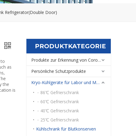
k Refrigerator(Double Door)
PRODUKTKATEGORIE
)
Produkte zur Erkennung von Coronaviren
 to
uch as
Persönliche Schutzprodukte
ns,
 The
Kryo-Kühlgeräte für Labor und Medizin
y the
ation is
﹣86℃ Gefrierschrank
﹣60℃ Gefrierschrank
﹣40℃ Gefrierschrank
﹣25℃ Gefrierschrank
Kühlschrank für Blutkonserven