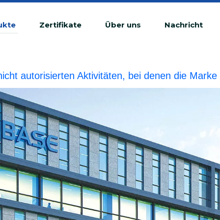
ukte
Zertifikate
Über uns
Nachricht
 nicht autorisierten Aktivitäten, bei denen die Ma
tswidrige Verletzung betrachtet.BIOBASE wird die r