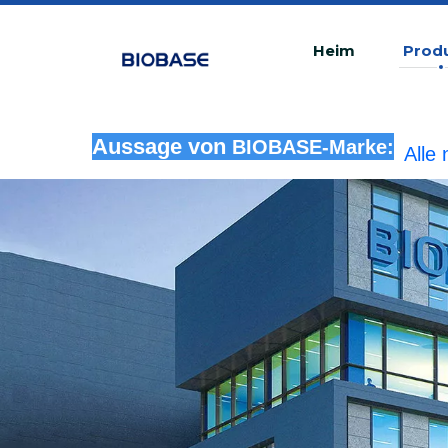
Heim
Prod
Alle
Aussage von
BIOBASE-Marke:
rech