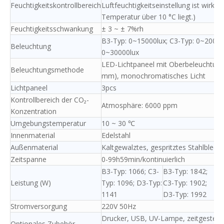
Feuchtigkeitskontrollbereich
Luftfeuchtigkeitseinstellung ist wirks
Temperatur über 10 °C liegt.)
Feuchtigkeitsschwankung
± 3 ~ ± 7%rh
B3-Typ: 0~15000lux; C3-Typ: 0~20000
Beleuchtung
0~30000lux
LED-Lichtpaneel mit Oberbeleuchtung
Beleuchtungsmethode
mm), monochromatisches Licht
Lichtpaneel
3pcs
Kontrollbereich der CO₂-
Atmosphäre: 6000 ppm
Konzentration
Umgebungstemperatur
10 ~ 30 ℃
Innenmaterial
Edelstahl
Außenmaterial
Kaltgewalztes, gespritztes Stahlblech
Zeitspanne
0-99h59min/kontinuierlich
B3-Typ: 1066; C3-
B3-Typ: 1842;
B3
Leistung (W)
Typ: 1096; D3-Typ:
C3-Typ: 1902;
C3
1141
D3-Typ: 1992
D3
Stromversorgung
220V 50Hz
Drucker, USB, UV-Lampe, zeitgesteue
Optionales Zubehör