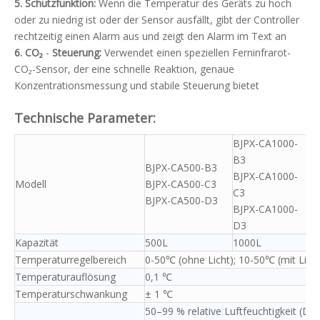
5. Schutzfunktion:
Wenn die Temperatur des Geräts zu hoch
oder zu niedrig ist oder der Sensor ausfällt, gibt der Controller
rechtzeitig einen Alarm aus und zeigt den Alarm im Text an
6. CO₂
-
Steuerung:
Verwendet einen speziellen Ferninfrarot-
CO₂-Sensor, der eine schnelle Reaktion, genaue
Konzentrationsmessung und stabile Steuerung bietet
Technische Parameter:
BJPX-CA1000-
BJ
B3
B
BJPX-CA500-B3
BJPX-CA1000-
BJ
Modell
BJPX-CA500-C3
C3
C3
BJPX-CA500-D3
BJPX-CA1000-
BJ
D3
D
Kapazität
500L
1000L
15
Temperaturregelbereich
0-50℃ (ohne Licht); 10-50℃ (mit Licht
Temperaturauflösung
0,1 ℃
Temperaturschwankung
± 1 ℃
50–99 % relative Luftfeuchtigkeit (Die