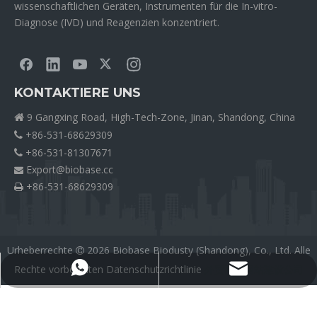
wissenschaftlichen Geräten, Instrumenten für die In-vitro-
Diagnose (IVD) und Reagenzien konzentriert.
KONTAKTIERE UNS
9 Gangxing Road, High-Tech-Zone, Jinan, Shandong, China

+86-531-68629309

+86-531-81307671

Export@biobase.cc

+86-531-68629309

Urheberrechte
2026
Biobase Biodusty (Shandong), Co., Ltd. Alle

Rechte vorbehalten
Datenschutzrichtlinie
外贸网站网站建设公司
Export@biobase.cc
+8615965313270
Medical Silicone Tubing