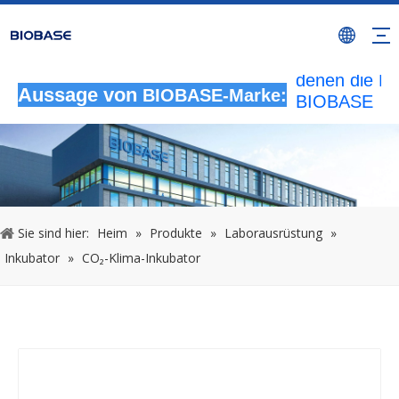
Alle nicht
autorisierten
Aktivitäten, b
denen die M
Aussage von
BIOBASE-Marke:
BIOBASE
verwendet wi
werden als
rechtswidrig
Verletzung
betrachtet.
wird die rech
Sie sind hier:
Heim
»
Produkte
»
Laborausrüstung
»
Haftung prüf
Inkubator
»
CO₂-Klima-Inkubator
20240510