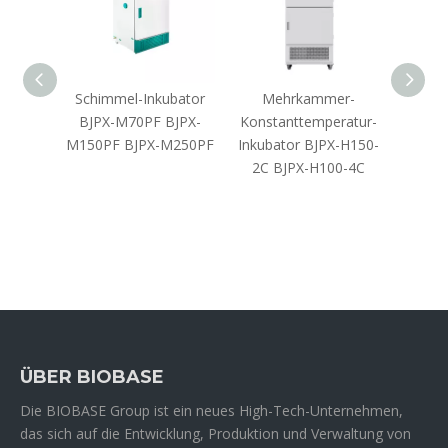
r hohe
Schimmel-Inkubator
Mehrkammer-
In
ge
BJPX-M70PF BJPX-
Konstanttemperatur-
ren
M150PF BJPX-M250PF
Inkubator BJPX-H150-
Tem
2C BJPX-H100-4C
H50
B
ÜBER BIOBASE
Die BIOBASE Group ist ein neues High-Tech-Unternehmen,
das sich auf die Entwicklung, Produktion und Verwaltung von