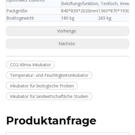
Belüftungsfunktion, Testloch, Innentü
Packgröße
840*830*2020mm
1360*870*1930
18
Bruttogewicht
180 kg
265 kg
32
Vorherige:
Nächste:
CO2-Klima-Inkubator
Temperatur- und Feuchtigkeitsinkubator
Inkubator für biologische Proben
Inkubator für landwirtschaftliche Studien
Produktanfrage