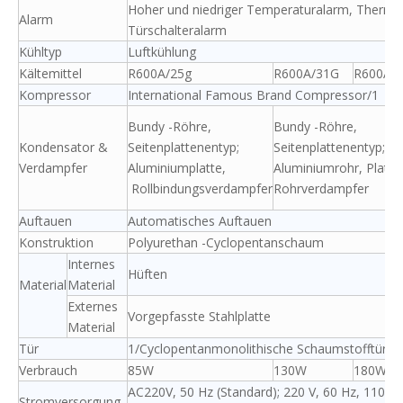
Hoher und niedriger Temperaturalarm, Thermos
Alarm
Türschalteralarm
Kühltyp
Luftkühlung
Kältemittel
R600A/25g
R600A/31G
R600A/
Kompressor
International Famous Brand Compressor/1
Bundy -Röhre,
Bundy -Röhre,
Kondensator &
Seitenplattenentyp;
Seitenplattenentyp;
Verdampfer
Aluminiumplatte,
Aluminiumrohr, Platte
Rollbindungsverdampfer
Rohrverdampfer
Auftauen
Automatisches Auftauen
Konstruktion
Polyurethan -Cyclopentanschaum
Internes
Hüften
Material
Material
Externes
Vorgepfasste Stahlplatte
Material
Tür
1/Cyclopentanmonolithische Schaumstofftür
Verbrauch
85W
130W
180W
AC220V, 50 Hz (Standard); 220 V, 60 Hz, 110 V, 
Stromversorgung