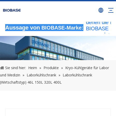
Alle nicht
autorisierten
Aktivitäten, b
denen die M
BIOBASE
Aussage von
BIOBASE-Marke:
verwendet wi
werden als
rechtswidrig
Verletzung
betrachtet.
wird die rech
Sie sind hier:
Heim
»
Produkte
»
Kryo-Kühlgeräte für Labor
Haftung prüf
und Medizin
»
Laborkühlschrank
»
Laborkühlschrank
20240510
(Wirtschaftstyp) 46L 150L 320L 400L