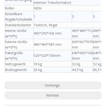
externer Transformator)
Rollen
NEIN
Einstellbare
1
3
5
Regale/Schublade
Standardzubehör
Testloch, Regal
Interne Größe
490*480*712
490*48
400*295*426 mm
(w*d*h)
mm
mm
Externe Größe
600*607*870
600*60
480*460*585 mm
(w*d*h)
mm
mm
Paketgröße
640*660*106
640*66
520*520*730mm
(w*d*h)
0mm
mm
Nettogewicht
18 kg
32 kg
52 kg
Bruttogewicht
26 kg
44,5 kg
66,5 kg
Vorherige:
Nächste: