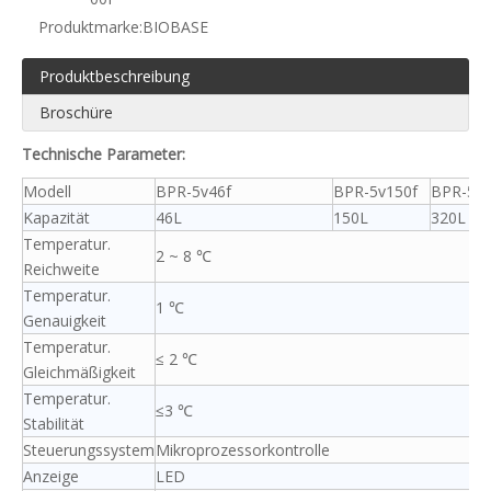
Produktmarke:
BIOBASE
Produktbeschreibung
Broschüre
Technische Parameter:
Modell
BPR-5v46f
BPR-5v150f
BPR-5v3
Kapazität
46L
150L
320L
Temperatur.
2 ~ 8 ℃
Reichweite
Temperatur.
1 ℃
Genauigkeit
Temperatur.
≤ 2 ℃
Gleichmäßigkeit
Temperatur.
≤3 ℃
Stabilität
Steuerungssystem
Mikroprozessorkontrolle
Anzeige
LED