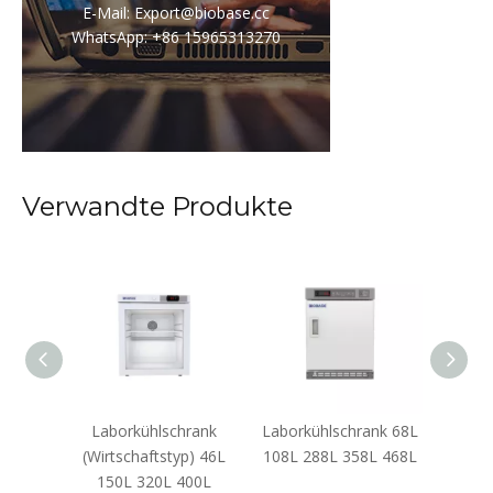
E-Mail: Export@biobase.cc
WhatsApp: +86 15965313270
Verwandte Produkte
hie -
Laborkühlschrank
Laborkühlschrank 68L
Lab
450L
(Wirtschaftstyp) 46L
108L 288L 358L 468L
6
150L 320L 400L