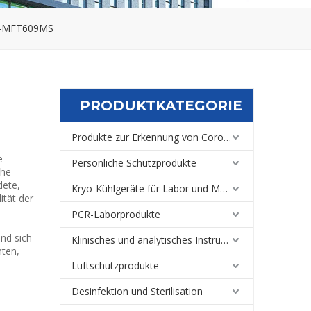
00-MFT609MS
PRODUKTKATEGORIE
Produkte zur Erkennung von Coronaviren
e
Persönliche Schutzprodukte
che
dete,
Kryo-Kühlgeräte für Labor und Medizin
ität der
PCR-Laborprodukte
und sich
Klinisches und analytisches Instrument
nten,
Luftschutzprodukte
Desinfektion und Sterilisation