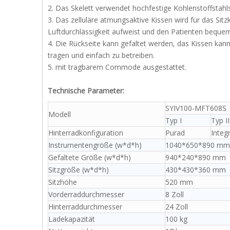
2. Das Skelett verwendet hochfestige Kohlenstoffstahlstr
3. Das zelluläre atmungsaktive Kissen wird für das Sit
Luftdurchlässigkeit aufweist und den Patienten beque
4. Die Rückseite kann gefaltet werden, das Kissen kan
tragen und einfach zu betreiben.
5. mit tragbarem Commode ausgestattet.
Technische Parameter:
SYIV100-MFT608S
Modell
Typ I
Typ II
Hinterradkonfiguration
Purad
Integ
Instrumentengröße (w*d*h)
1040*650*890 mm
Gefaltete Größe (w*d*h)
940*240*890 mm
Sitzgröße (w*d*h)
430*430*360 mm
Sitzhöhe
520 mm
Vorderraddurchmesser
8 Zoll
Hinterraddurchmesser
24 Zoll
Ladekapazität
100 kg