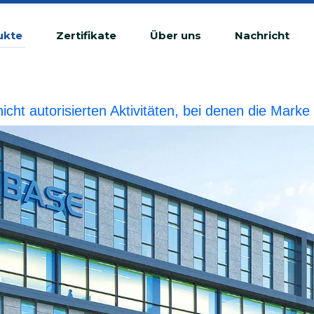
ukte
Zertifikate
Über uns
Nachricht
 nicht autorisierten Aktivitäten, bei denen die Ma
tswidrige Verletzung betrachtet.BIOBASE wird die r