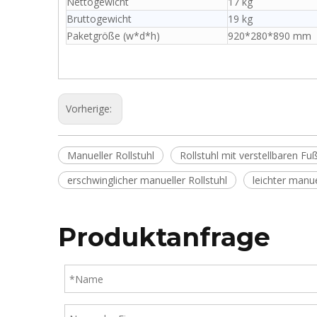
Nettogewicht
17 kg
Bruttogewicht
19 kg
Paketgröße (w*d*h)
920*280*890 mm
Vorherige:
Manueller Rollstuhl
Rollstuhl mit verstellbaren Fu
erschwinglicher manueller Rollstuhl
leichter manue
Produktanfrage