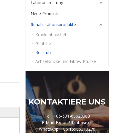
Laborausrüstung
Neue Produkte
Rehabilitationsprodukte
Krankenhausbett
Gehhilfe
Rollstuhl
Achselkrücke und Eibow-Krücke
KONTAKTIERE UNS
Tel.: +86-531-68629309
E-Mail: Export@biobase.cc
WhatsApp: +86 15965313270