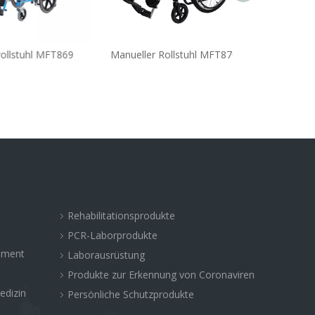
tuhl MFT869
Manueller Rollstuhl MFT870B
Rollstuh
Rehabilitationsprodukte
PCR-Laborprodukte
rument
Laborausrüstung
Produkte zur Erkennung von Coronaviren
edizin
Persönliche Schutzprodukte