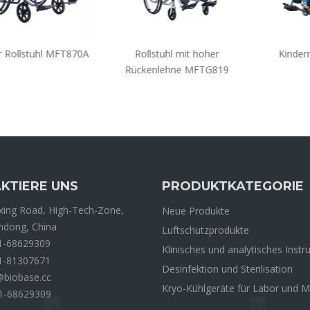
lstuhl MFT870A
Rollstuhl mit hoher
Kinderrolls
Rückenlehne MFTG819
KTIERE UNS
PRODUKTKATEGORIE
ing Road, High-Tech-Zone,
Neue Produkte
andong, China
Luftschutzprodukte
1-68629309
Klinisches und analytisches Inst
1-81307671
Desinfektion und Sterilisation
@biobase.cc
Kryo-Kühlgeräte für Labor und M
1-68629309