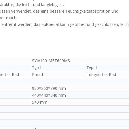
uktur, die leicht und langlebig ist.
zkissen verwendet, das eine bessere Feuchtigkeitsabsorption und
mer macht.
n entfernt werden, das Fußpedal kann geöffnet und geschlossen, leich
SYIV100-MFT609MS
Typ I
Typ II
riertes Rad
Purad
Integriertes Rad
930*260*890 mm
440*440*340 mm
540 mm