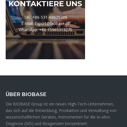
KONTAKTIERE UNS
Tel.: +86-531-68629309
E-Mail: Export@biobase.cc
WhatsApp: +86 15965313270
ÜBER BIOBASE
Die BIOBASE Group ist ein neues High-Tech-Unternehmen,
das sich auf die Entwicklung, Produktion und Verwaltung von
wissenschaftlichen Geräten, Instrumenten für die In-vitro-
Diagnose (IVD) und Reagenzien konzentriert.