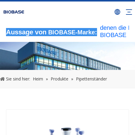
Alle nicht
autorisierten
Aktivitäten, b
denen die M
Aussage von
BIOBASE-Marke:
BIOBASE
verwendet wi
werden als
rechtswidrig
Verletzung
betrachtet.
wird die rech
Sie sind hier:
Heim
»
Produkte
»
Pipettenständer
Haftung prüf
20240510