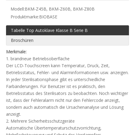
Modell:
BKM-Z45B, BKM-Z60B, BKM-Z80B
Produktmarke:
BIOBASE
Tabelle Top Autoklave Klasse B Serie B
Broschüren
Merkmale:
1. brandneue Betriebsoberfläche
Der LCD-Touchscreen kann Temperatur, Druck, Zeit,
Betriebsstatus, Fehler- und Alarminformationen usw. anzeigen.
In jeder Sterilisationsphase gibt es unterschiedliche
Farbänderungen. Für Benutzer ist es praktisch, den
Betriebsstatus des Sterilisators zu beobachten. Noch wichtiger
ist, dass der Fehleralarm nicht nur den Fehlercode anzeigt,
sondern auch automatisch die Ursachenanalyse und Lösung
anzeigt.
2. Mehrere Sicherheitsschutzgeräte
Automatische Übertemperaturschutzvorrichtung,
Mehrfachsteuerung und Schutz des Verdampfers,