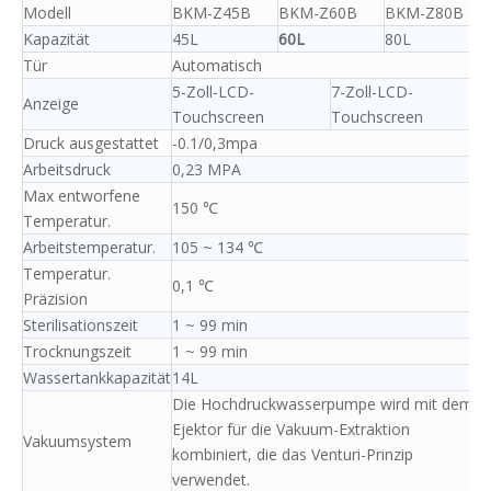
Modell
BKM-Z45B
BKM-Z60B
BKM-Z80B
Kapazität
45L
60L
80L
Tür
Automatisch
5-Zoll-LCD-
7-Zoll-LCD-
Anzeige
Touchscreen
Touchscreen
Druck ausgestattet
-0.1/0,3mpa
Arbeitsdruck
0,23 MPA
Max entworfene
150 ℃
Temperatur.
Arbeitstemperatur.
105 ~ 134 ℃
Temperatur.
0,1 ℃
Präzision
Sterilisationszeit
1 ~ 99 min
Trocknungszeit
1 ~ 99 min
Wassertankkapazität
14L
Die Hochdruckwasserpumpe wird mit dem
Ejektor für die Vakuum-Extraktion
Vakuumsystem
kombiniert, die das Venturi-Prinzip
verwendet.