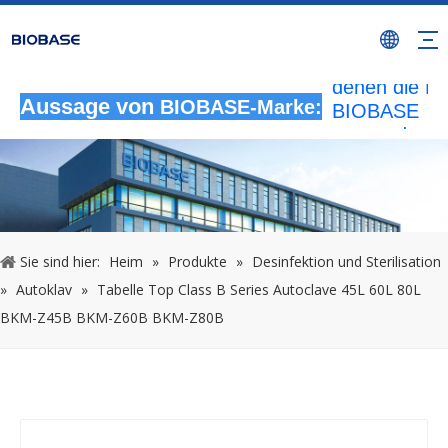
Alle nicht
autorisierten
Aktivitäten, b
denen die M
BIOBASE
Aussage von
BIOBASE-Marke:
verwendet wi
werden als
rechtswidrig
Verletzung
betrachtet.
wird die rech
Sie sind hier:
Heim
»
Produkte
»
Desinfektion und Sterilisation
Haftung prüf
»
Autoklav
»
Tabelle Top Class B Series Autoclave 45L 60L 80L
20240510
BKM-Z45B BKM-Z60B BKM-Z80B