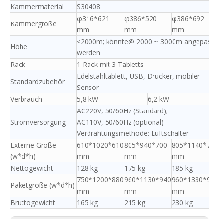
Kammermaterial
S30408
φ316*621
φ386*520
φ386*692
Kammergröße
mm
mm
mm
≤2000m; könnte@ 2000 ~ 3000m angepasst
Höhe
werden
Rack
1 Rack mit 3 Tabletts
Edelstahltablett, USB, Drucker, mobiler
Standardzubehör
Sensor
Verbrauch
5,8 kW
6,2 kW
AC220V, 50/60Hz (Standard);
Stromversorgung
AC110V, 50/60Hz (optional)
Verdrahtungsmethode: Luftschalter
Externe Größe
610*1020*610
805*940*700
805*1140*700
(w*d*h)
mm
mm
mm
Nettogewicht
128 kg
175 kg
185 kg
750*1200*880
960*1130*940
960*1330*940
Paketgröße (w*d*h)
mm
mm
mm
Bruttogewicht
165 kg
215 kg
230 kg