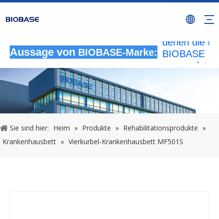
Alle nicht
autorisierten
Aktivitäten, b
denen die M
BIOBASE
Aussage von
BIOBASE-Marke:
verwendet wi
werden als
rechtswidrig
Verletzung
betrachtet.
wird die rech
Sie sind hier:
Heim
»
Produkte
»
Rehabilitationsprodukte
»
Haftung prüf
Krankenhausbett
»
Vierkurbel-Krankenhausbett MF501S
20240510