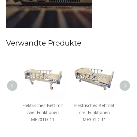
Verwandte Produkte
tt mit
Elektrisches Bett mit
Elektrisches Bett mit
Krank
onen
zwei Funktionen
drei Funktionen
drei 
11
MF201D-11
MF301D-11