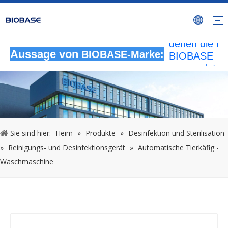
Alle nicht
autorisierten
Aktivitäten, b
denen die M
BIOBASE
Aussage von
BIOBASE-Marke:
verwendet wi
werden als
rechtswidrig
Verletzung
betrachtet.
wird die rech
Sie sind hier:
Heim
»
Produkte
»
Desinfektion und Sterilisation
Haftung prüf
»
Reinigungs- und Desinfektionsgerät
»
Automatische Tierkäfig -
20240510
Waschmaschine