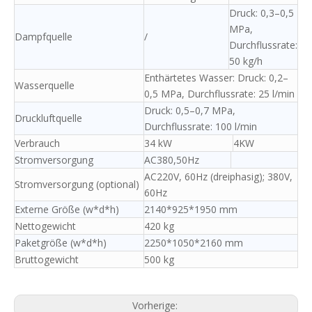
Druck: 0,3–0,5
MPa,
Dampfquelle
/
Durchflussrate:
50 kg/h
Enthärtetes Wasser: Druck: 0,2–
Wasserquelle
0,5 MPa, Durchflussrate: 25 l/min
Druck: 0,5–0,7 MPa,
Druckluftquelle
Durchflussrate: 100 l/min
Verbrauch
34 kW
4KW
Stromversorgung
AC380,50Hz
AC220V, 60Hz (dreiphasig); 380V,
Stromversorgung (optional)
60Hz
Externe Größe (w*d*h)
2140*925*1950 mm
Nettogewicht
420 kg
Paketgröße (w*d*h)
2250*1050*2160 mm
Bruttogewicht
500 kg
Vorherige: