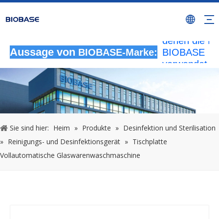
Alle nicht
autorisierten
Aktivitäten, b
denen die M
BIOBASE
Aussage von
BIOBASE-Marke:
verwendet wi
werden als
rechtswidrig
Verletzung
betrachtet.
wird die rech
Sie sind hier:
Heim
»
Produkte
»
Desinfektion und Sterilisation
Haftung prüf
»
Reinigungs- und Desinfektionsgerät
»
Tischplatte
20240510
Vollautomatische Glaswarenwaschmaschine