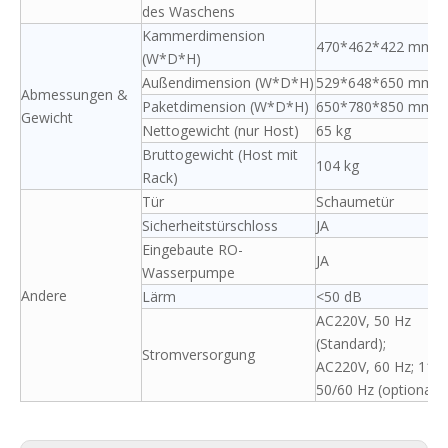
des Waschens
Kammerdimension
470*462*422 mm
(W*D*H)
Außendimension (W*D*H)
529*648*650 mm
Abmessungen &
Paketdimension (W*D*H)
650*780*850 mm
Gewicht
Nettogewicht (nur Host)
65 kg
Bruttogewicht (Host mit
104 kg
Rack)
Tür
Schaumetür
Sicherheitstürschloss
JA
Eingebaute RO-
JA
Wasserpumpe
Andere
Lärm
<50 dB
AC220V, 50 Hz
(Standard);
Stromversorgung
AC220V, 60 Hz; 110 
50/60 Hz (optional)