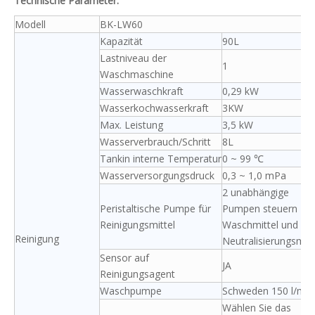
Technische Parameter:
Modell
BK-LW60
Kapazität
90L
Lastniveau der
1
Waschmaschine
Wasserwaschkraft
0,29 kW
Wasserkochwasserkraft
3KW
Max. Leistung
3,5 kW
Wasserverbrauch/Schritt
8L
Tankin interne Temperatur
0 ~ 99 ℃
Wasserversorgungsdruck
0,3 ~ 1,0 mPa
2 unabhängige
Peristaltische Pumpe für
Pumpen steuern
Reinigungsmittel
Waschmittel und
Reinigung
Neutralisierungsmitt
Sensor auf
JA
Reinigungsagent
Waschpumpe
Schweden 150 l/min
Wählen Sie das