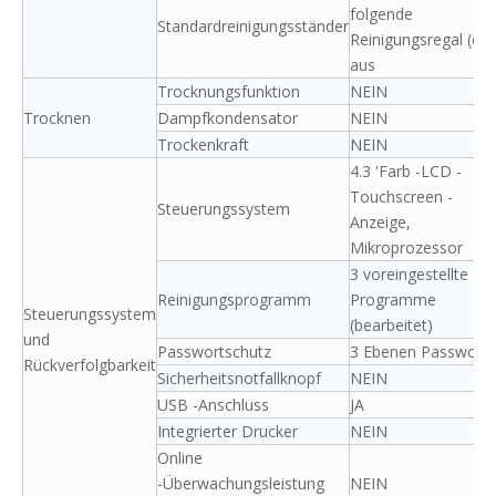
folgende
Standardreinigungsständer
Reinigungsregal (ein
aus
Trocknungsfunktion
NEIN
Trocknen
Dampfkondensator
NEIN
Trockenkraft
NEIN
4.3 'Farb -LCD -
Touchscreen -
Steuerungssystem
Anzeige,
Mikroprozessor
3 voreingestellte
Reinigungsprogramm
Programme
Steuerungssystem
(bearbeitet)
und
Passwortschutz
3 Ebenen Passwort
Rückverfolgbarkeit
Sicherheitsnotfallknopf
NEIN
USB -Anschluss
JA
Integrierter Drucker
NEIN
Online
-Überwachungsleistung
NEIN