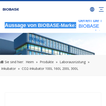
Alle nicht
autorisierten
Aktivitäten, b
denen die M
BIOBASE
Aussage von
BIOBASE-Marke:
verwendet wi
werden als
rechtswidrig
Verletzung
betrachtet.
wird die rech
Sie sind hier:
Heim
»
Produkte
»
Laborausrüstung
»
Haftung prüf
Inkubator
»
CO2-Inkubator 100L 160L 200L 300L
20240510