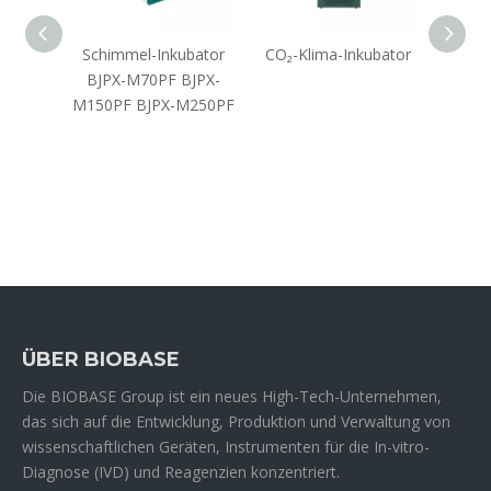
r hohe
Schimmel-Inkubator
CO₂-Klima-Inkubator
Me
ge
BJPX-M70PF BJPX-
Konst
ren
M150PF BJPX-M250PF
Inkub
2C 
ÜBER BIOBASE
Die BIOBASE Group ist ein neues High-Tech-Unternehmen,
das sich auf die Entwicklung, Produktion und Verwaltung von
wissenschaftlichen Geräten, Instrumenten für die In-vitro-
Diagnose (IVD) und Reagenzien konzentriert.