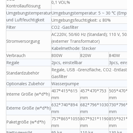
0,1 VOL%
Kontrollauflösung
Umgebungstemperatur
Umgebungstemperatur: 5 ~ 30 ℃ (Empfehl
und Luftfeuchtigkeit
Umgebungsfeuchtigkeit: ≤ 80%
Filter
CO2 -Gasfilter
AC220V, 50/60 Hz (Standard); 110 V, 50/60
Stromversorgung
(externer Transformator)
Kabelmethode: Stecker
Verbrauch
800W
820W
840W
Regale
2pcs, einstellbar
3pcs, einstel
Regale, USB -Grenzfläche, CO2 -Entlastung
Standardzubehör
Gasfilter
Optionales Zubehör
Wasserpumpe
407*415*615
457*470*753
505*470*85
Interne Größe (w*d*h)
mm
mm
mm
632*740*894
682*796*1030
730*796*11
Externe Größe (w*d*h)
mm
mm
mm
757*865*1055
807*921*1190
855*921*12
Paketgröße (w*d*h)
mm
mm
mm
Nettogewicht
95 kg
110 kg
130 kg