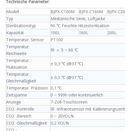
Technische Parameter:
Modell
BJPX-C100M
BJPX-C160M
BJPX-C200
Typ
Medizinische Serie, Luftjacke
Sterilisationstyp
90 ℃ Feuchte Hitzesterilisation
Kapazität
100L
160L
200L
Temperatur. Sensor
PT100
Temperatur.
Rt ＋ 5 ~ 60 ℃
Reichweite
Temperatur.
± 0,3 ℃ (@37 ℃)
Fluktuation
Temperatur.
± 0,5 ℃ (@37 ℃)
Gleichmäßigkeit
Temperatur. Präzision
0,1 ℃
Zeitspanne
0 ~ 999h oder kontinuierlich
Anzeige
7-Zoll-Touchscreen
CO2 -Kontrolle
IR -Infrarotsensor mit Kalibrierungszertifik
CO2 -Bereich
0 ~ 20VOL%
CO2 -Gleichmäßigkeit
0,2 VOL%
CO2 -