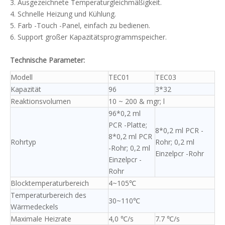
3. Ausgezeichnete Temperaturgleichmäßigkeit.
4. Schnelle Heizung und Kühlung.
5. Farb -Touch -Panel, einfach zu bedienen.
6. Support großer Kapazitätsprogrammspeicher.
Technische Parameter:
Modell
TEC01
TEC03
Kapazität
96
3*32
Reaktionsvolumen
10 ~ 200 & mgr; l
96*0,2 ml
PCR -Platte;
8*0,2 ml PCR -
8*0,2 ml PCR
Rohrtyp
Rohr; 0,2 ml
-Rohr; 0,2 ml
Einzelpcr -Rohr
Einzelpcr -
Rohr
Blocktemperaturbereich
4~105℃
Temperaturbereich des
30~110℃
Wärmedeckels
Maximale Heizrate
4,0 ℃/s
7.7 ℃/s