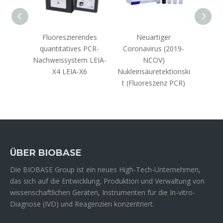
ndes
Fluoreszierendes
Neuartiger
Qu
 PCR-
quantitatives PCR-
Coronavirus (2019-
Flu
stem
Nachweissystem LEIA-
NCOV)
Nac
X4 LEIA-X6
Nukleinsäuretektionski
t (Fluoreszenz PCR)
ÜBER BIOBASE
Die BIOBASE Group ist ein neues High-Tech-Unternehmen,
das sich auf die Entwicklung, Produktion und Verwaltung von
wissenschaftlichen Geräten, Instrumenten für die In-vitro-
Diagnose (IVD) und Reagenzien konzentriert.