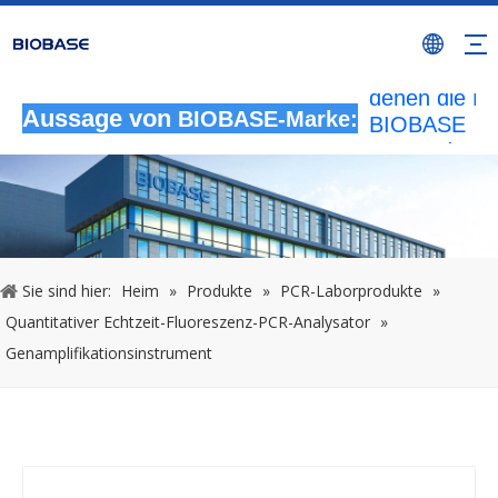
Alle nicht
autorisierten
Aktivitäten, b
denen die M
Aussage von
BIOBASE
BIOBASE-Marke:
verwendet wi
werden als
rechtswidrig
Verletzung
betrachtet.
wird die rech
Sie sind hier:
Heim
»
Produkte
»
PCR-Laborprodukte
»
Haftung prüf
Quantitativer Echtzeit-Fluoreszenz-PCR-Analysator
»
20240510
Genamplifikationsinstrument