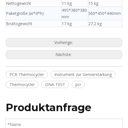
Nettogewicht
11 kg
15 kg
495*380*380
Paketgröße (w*d*h)
560*450*440mm
mm
Bruttogewicht
17 kg
27,2 kg
Vorherige:
Nächste:
PCR-Thermocycler
Instrument zur Genverstärkung
Thermocycler
DNA-TEST
pcr
Produktanfrage