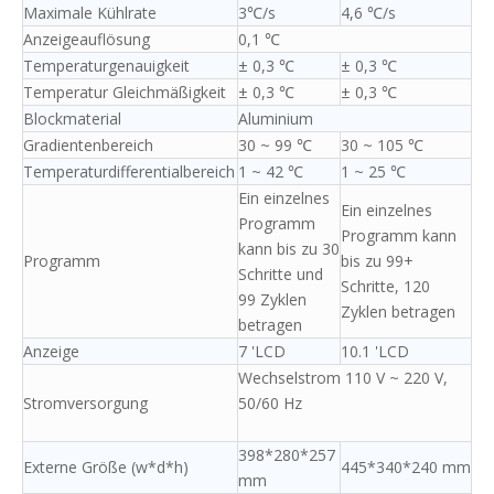
Maximale Kühlrate
3℃/s
4,6 ℃/s
Anzeigeauflösung
0,1 ℃
Temperaturgenauigkeit
± 0,3 ℃
± 0,3 ℃
Temperatur Gleichmäßigkeit
± 0,3 ℃
± 0,3 ℃
Blockmaterial
Aluminium
Gradientenbereich
30 ~ 99 ℃
30 ~ 105 ℃
Temperaturdifferentialbereich
1 ~ 42 ℃
1 ~ 25 ℃
Ein einzelnes
Ein einzelnes
Programm
Programm kann
kann bis zu 30
Programm
bis zu 99+
Schritte und
Schritte, 120
99 Zyklen
Zyklen betragen
betragen
Anzeige
7 'LCD
10.1 'LCD
Wechselstrom 110 V ~ 220 V,
Stromversorgung
50/60 Hz
398*280*257
Externe Größe (w*d*h)
445*340*240 mm
mm