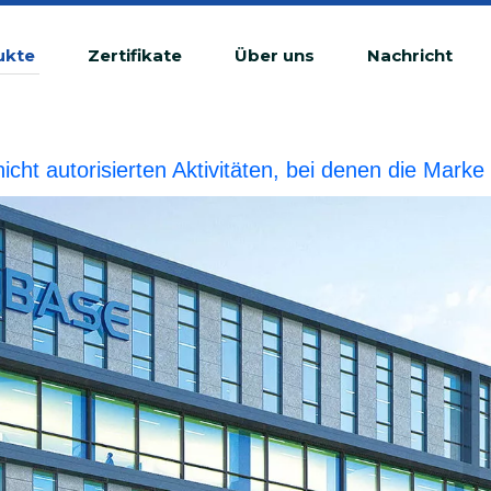
ukte
Zertifikate
Über uns
Nachricht
 nicht autorisierten Aktivitäten, bei denen die Ma
tswidrige Verletzung betrachtet.BIOBASE wird die r