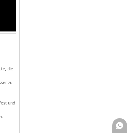
te, die
sser zu
fest und
n.
+86159