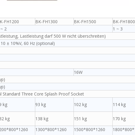
K-FH1200
BK-FH1300
BK-FH1500
BK-FH1800
 ~ 2
1 ~ 3
leistung, Lastleistung darf 500 W nicht überschreiten)
110 ± 10%V, 60 Hz (optional)
16W
yp)
yp)
l Standard Three Core Splash Proof Socket
9 kg
93 kg
102 kg
114 kg
32 kg
138 kg
151 kg
170 kg
200*800*1260
1300*800*1260
1500*800*1260
1800*800*