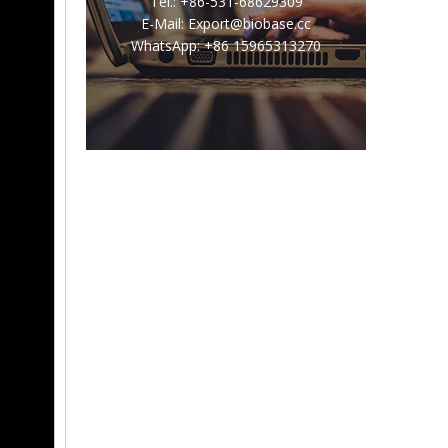
Tel.: +86-531-68629309
E-Mail: Export@biobase.cc
WhatsApp: +86 15965313270