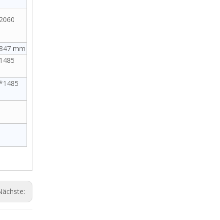
2060
*847 mm
1485
*1485
Nächste: