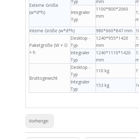
Typ
mm
Externe Größe
1100*800*2060
(w*d*h)
Integraler
1
mm
Typ
Interne Größe (w*d*h)
980*660*847 mm
1
Desktop -
1240*955*1420
1
Paketgröße (W × D
Typ
mm
× h
Integraler
1240*1110*1420
1
Typ
mm
Desktop -
110 kg
1
Typ
Bruttogewicht
Integraler
153 kg
1
Typ
Vorherige: