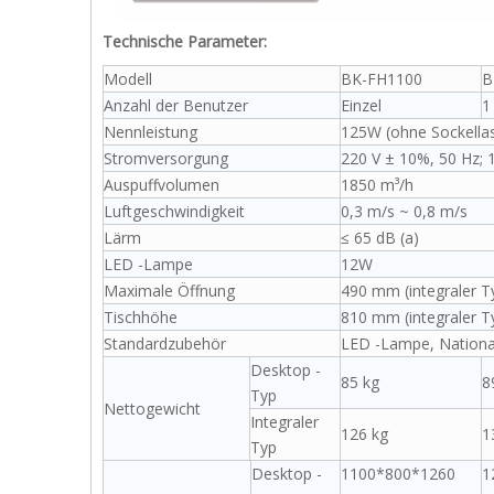
Technische Parameter:
Modell
BK-FH1100
B
Anzahl der Benutzer
Einzel
1
Nennleistung
125W (ohne Sockellast
Stromversorgung
220 V ± 10%, 50 Hz; 
Auspuffvolumen
1850 m³/h
Luftgeschwindigkeit
0,3 m/s ~ 0,8 m/s
Lärm
≤ 65 dB (a)
LED -Lampe
12W
Maximale Öffnung
490 mm (integraler T
Tischhöhe
810 mm (integraler T
Standardzubehör
LED -Lampe, Nationa
Desktop -
85 kg
8
Typ
Nettogewicht
Integraler
126 kg
1
Typ
Desktop -
1100*800*1260
1