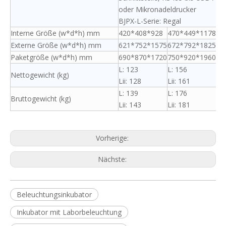
oder Mikronadeldrucker
BJPX-L-Serie: Regal
Interne Größe (w*d*h) mm
420*408*928
470*449*1178
49
Externe Größe (w*d*h) mm
621*752*1575
672*792*1825
69
Paketgröße (w*d*h) mm
690*870*1720
750*920*1960
76
L: 123
L: 156
L:
Nettogewicht (kg)
Lii: 128
Lii: 161
Lii
L: 139
L: 176
L:
Bruttogewicht (kg)
Lii: 143
Lii: 181
Lii
Vorherige:
Nächste:
Beleuchtungsinkubator
Inkubator mit Laborbeleuchtung