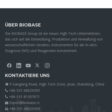
ÜBER BIOBASE
Die BIOBASE Group ist ein neues High-Tech-Unternehmen,
das sich auf die Entwicklung, Produktion und Verwaltung von
wissenschaftlichen Geräten, Instrumenten für die In-vitro-
Diagnose (IVD) und Reagenzien konzentriert.
KONTAKTIERE UNS
9 Gangxing Road, High-Tech-Zone, Jinan, Shandong, China

+86-531-68629309

+86-531-81307671

Export@biobase.cc

+86-531-68629309
