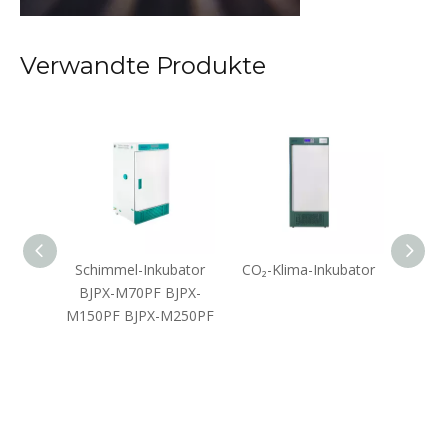
Verwandte Produkte
r hohe
Schimmel-Inkubator
CO₂-Klima-Inkubator
Me
ge
BJPX-M70PF BJPX-
Konst
ren
M150PF BJPX-M250PF
Inkub
2C 