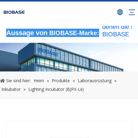
Alle nicht
autorisierten
Aktivitäten, b
denen die M
Aussage von
BIOBASE
BIOBASE-Marke:
verwendet wi
werden als
rechtswidrig
Verletzung
betrachtet.
wird die rech
Sie sind hier:
Heim
»
Produkte
»
Laborausrüstung
»
Haftung prüf
Inkubator
»
Lighting Incubator (BJPX-Lii)
20240510