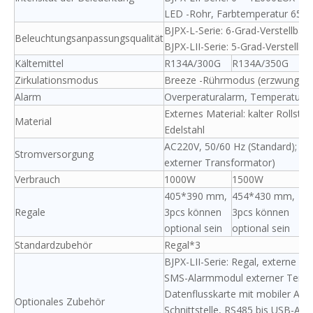
LED -Rohr, Farbtemperatur 6500
BJPX-L-Serie: 6-Grad-Verstellbar
Beleuchtungsanpassungsqualität
BJPX-LII-Serie: 5-Grad-Verstellbar
Kältemittel
R134A/300G
R134A/350G
Zirkulationsmodus
Breeze -Rührmodus (erzwungene
Alarm
Overperaturalarm, Temperaturs
Externes Material: kalter Rollstah
Material
Edelstahl
AC220V, 50/60 Hz (Standard); 110
Stromversorgung
externer Transformator)
Verbrauch
1000W
1500W
20
405*390 mm,
454*430 mm,
47
Regale
3pcs können
3pcs können
3p
optional sein
optional sein
op
Standardzubehör
Regal*3
BJPX-LII-Serie: Regal, externe T
SMS-Alarmmodul externer Temp
Datenflusskarte mit mobiler App
Optionales Zubehör
Schnittstelle, RS485 bis USB-Ad