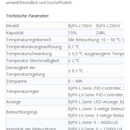
umweltfreundlich und hocheffizient.
Technische Parameter:
Modell
BJPX-L150/II
BJPX-L250/II
BJ
Kapazität
159L
248L
29
Temperaturregelbereich
Mit Beleuchtung: 10 ~ 50 ℃; Oh
Temperaturanzeigeauflösung
0,1 ℃
Temperaturschwankung
± 0,5 ℃ ausgewogene Temperat
Temperatur Gleichmäßigkeit
± 2 ℃
Genauigkeit der
± 0,1 ℃
Temperaturregelung
Zeitspanne
0 ~ 99h
BJPX-L-Serie: PID-Controller, 
Temperaturregler
BJPX-LII-Serie: PID-Controller
Anzeige
BJPX-L-Serie: LED-Anzeige; BJPX-
BJPX-L-Serie: 2-seitige Beleucht
Beleuchtungstyp
BJPX-LII-Serie: 3-seitige Beleuch
BJPX-L-Serie: 0 ~ 6000LUX
Intensität der Beleuchtung
BJPX-LII-Serie: 0 ~ 12000LUX