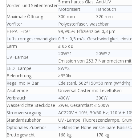
5 mm hartes Glas, Anti-UV
Vorder- und Seitenfenster
Motorisiert
Handbuch
Maximale Öffnung
300 mm
320 mm
Vorfilter
Polyesterfaser, waschbar
HEPA -Filter
99,995% Effizienz bei 0,3 μm
Luftstromgeschwindigkeit
0,3 ~ 0,5 m/s, Geschwindigkeit einstellb
Lärm
≤ 65 dB
20W*1
20W*2
UV -Lampe
Emission von 253,7 Nanometern mit UV
LED -Lampe
8W*2
Beleuchtung
≥350lx
Regal mit IV Bar
Edelstahl, 502*150*50 mm (W*d*h)
Zaubernde
Universal Caster mit Levelfüßen
Verbrauch
400W
300W
Wasserdichte Steckdose
Zwei, Gesamtlast ≤ 500W
Stromversorgung
AC220V ± 10%, 50/60 Hz; 110 V ± 10%, 
Standardzubehör
UV -Lampe, Fluoreszenzlampe, Grundst
Optionales Zubehör
Elektrische Höhe einstellbare Basisstän
Bruttogewicht
168 kg
178 kg