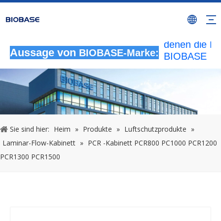
Alle nicht
autorisierten
Aktivitäten, b
denen die M
Aussage von
BIOBASE-Marke:
BIOBASE
verwendet wi
werden als
rechtswidrig
Verletzung
betrachtet.
wird die rech
Sie sind hier:
Heim
»
Produkte
»
Luftschutzprodukte
»
Haftung prüf
Laminar-Flow-Kabinett
»
PCR -Kabinett PCR800 PC1000 PCR1200
20240510
PCR1300 PCR1500