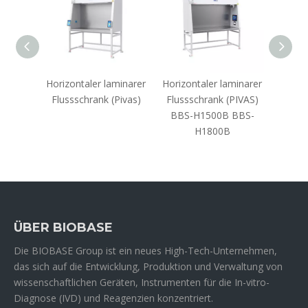
inar-
Horizontaler laminarer
Horizontaler laminarer
Verti
 BKCB-
Flussschrank (Pivas)
Flussschrank (PIVAS)
Fluss
BBS-H1500B BBS-
H1800B
ÜBER BIOBASE
Die BIOBASE Group ist ein neues High-Tech-Unternehmen,
das sich auf die Entwicklung, Produktion und Verwaltung von
wissenschaftlichen Geräten, Instrumenten für die In-vitro-
Diagnose (IVD) und Reagenzien konzentriert.