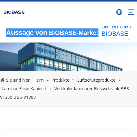
Alle nicht
autorisierten
Aktivitäten, b
denen die M
BIOBASE
Aussage von
BIOBASE-Marke:
verwendet wi
werden als
rechtswidrig
Verletzung
betrachtet.
wird die rech
Sie sind hier:
Heim
»
Produkte
»
Luftschutzprodukte
»
Haftung prüf
Laminar-Flow-Kabinett
»
Vertikaler laminarer Flussschrank BBS-
20240510
V1300 BBS-V1800