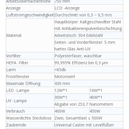
Arbeitsoberflächenhöhe
750 mm
Anzeige
LCD -Anzeige
Luftstromgeschwindigkeit
Durchschnitt von 0,3 ~ 0,5 m/s
Hauptkörper: Kaltgeschwollter Stahl
mit Antibakterienpulverbeschichtung
Material
Arbeitstisch: 304 Edelstahl
Seiten- und Vorderfenster: 5 mm
hartes Glas Anti-UV
Vorfilter
Polyesterfaser, waschbar
HEPA -Filter
99,995% Effizienz bei 0,3 μm
Lärm
<65db
Frontfenster
Motorisiert
Maximale Öffnung
430 mm
LED -Lampe
12W*1
16W*1
30W*1
40W*1
UV -Lampe
Abgabe von 253,7 Nanometern
Verbrauch
400W
450W
Wasserdichte Steckdose
Zwei, Gesamtlast ≤ 500W
Zaubernde
Universal Caster mit Levelfüßen