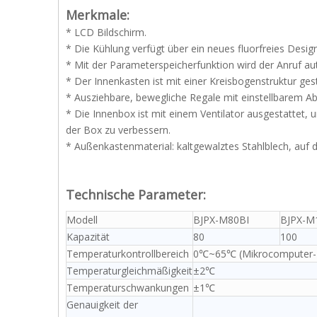
Merkmale:
* LCD Bildschirm.
* Die Kühlung verfügt über ein neues fluorfreies Des
* Mit der Parameterspeicherfunktion wird der Anruf 
* Der Innenkasten ist mit einer Kreisbogenstruktur gestal
* Ausziehbare, bewegliche Regale mit einstellbarem Ab
* Die Innenbox ist mit einem Ventilator ausgestattet, 
der Box zu verbessern.
* Außenkastenmaterial: kaltgewalztes Stahlblech, auf d
Technische Parameter:
Modell
BJPX-M80BI
BJPX-M
Kapazität
80
100
Temperaturkontrollbereich
0℃~65℃ (Mikrocomputer-
Temperaturgleichmäßigkeit
±2℃
Temperaturschwankungen
±1℃
Genauigkeit der