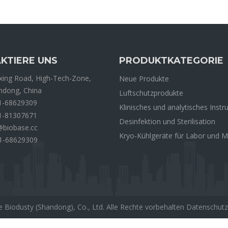
KTIERE UNS
PRODUKTKATEGORIE
ing Road, High-Tech-Zone,
Neue Produkte
andong, China
Luftschutzprodukte
1-68629309
Klinisches und analytisches Inst
1-81307671
Desinfektion und Sterilisation
@biobase.cc
Kryo-Kühlgeräte für Labor und M
1-68629309
 Biodusty (Shandong), Co., Ltd. Alle Rechte vorbehalten
Datenschutzr