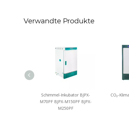
Verwandte Produkte
 für hohe und
Schimmel-Inkubator BJPX-
CO₂-Klima
Temperaturen
M70PF BJPX-M150PF BJPX-
M250PF