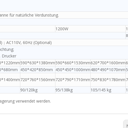
nne für natürliche Verdunstung.
1200W
d)；AC110V, 60Hz (Optional)
uchtung;
, Drucker
80*1220mm
590*630*1380mm
590*660*1530mm
620*700*1600mm
70*680mm
450*420*850mm
450*450*1000mm
480*490*1070mm
10*1400mm
720*760*1560mm
720*790*1710mm
750*830*1780mm
90/120kg
95/138kg
105/145 kg
1
 Lagerung verwendet werden.