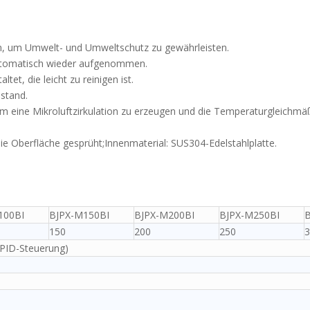
ign, um Umwelt- und Umweltschutz zu gewährleisten.
automatisch wieder aufgenommen.
tet, die leicht zu reinigen ist.
stand.
um eine Mikroluftzirkulation zu erzeugen und die Temperaturgleichmäß
ie Oberfläche gesprüht;Innenmaterial: SUS304-Edelstahlplatte.
100BI
BJPX-M150BI
BJPX-M200BI
BJPX-M250BI
B
150
200
250
3
PID-Steuerung)