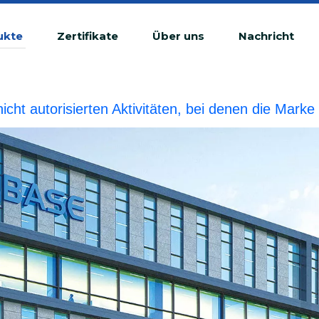
ukte
Zertifikate
Über uns
Nachricht
 nicht autorisierten Aktivitäten, bei denen die Ma
tswidrige Verletzung betrachtet.BIOBASE wird die r