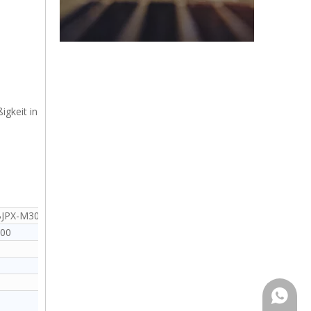
igkeit in
JPX-M300BI
BJPX-M400BI
00
400
+86159