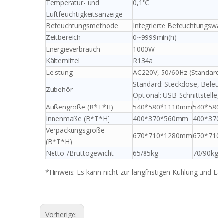
Temperatur- und
0,1℃
Luftfeuchtigkeitsanzeige
Befeuchtungsmethode
Integrierte Befeuchtungswa
Zeitbereich
0~9999min(h)
Energieverbrauch
1000W
Kältemittel
R134a
Leistung
AC220V, 50/60Hz (Standar
Standard: Steckdose, Bele
Zubehör
Optional: USB-Schnittstelle
Außengröße (B*T*H)
540*580*1110mm
540*5
Innenmaße (B*T*H)
400*370*560mm
400*3
Verpackungsgröße
670*710*1280mm
670*7
(B*T*H)
Netto-/Bruttogewicht
65/85kg
70/90kg
*Hinweis: Es kann nicht zur langfristigen Kühlung und
Vorherige: