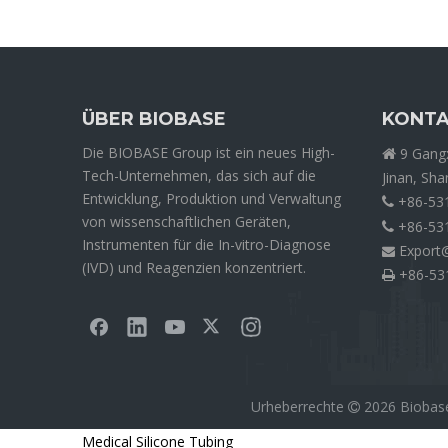
ÜBER BIOBASE
KONTA
Die BIOBASE Group ist ein neues High-
9 Gangx

Tech-Unternehmen, das sich auf die
Jinan, Sh
Entwicklung, Produktion und Verwaltung
+86-53

von wissenschaftlichen Geräten,
+86-53

Instrumenten für die In-vitro-Diagnose
Export

(IVD) und Reagenzien konzentriert.
+86-53

Urheberrechte
2026
Biobase

Medical Silicone Tubing