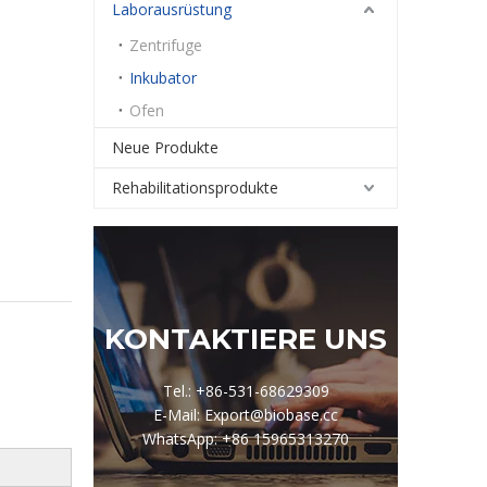
Laborausrüstung
Zentrifuge
Inkubator
Ofen
Neue Produkte
Rehabilitationsprodukte
KONTAKTIERE UNS
Tel.: +86-531-68629309
E-Mail: Export@biobase.cc
WhatsApp: +86 15965313270