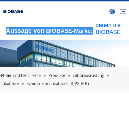
Alle nicht
autorisierten
Aktivitäten, b
denen die M
Aussage von
BIOBASE
BIOBASE-Marke:
verwendet wi
werden als
rechtswidrig
Verletzung
betrachtet.
wird die rech
Sie sind hier:
Heim
»
Produkte
»
Laborausrüstung
»
Haftung prüf
Inkubator
»
Schimmelpilzinkubator (BJPX-MB)
20240510