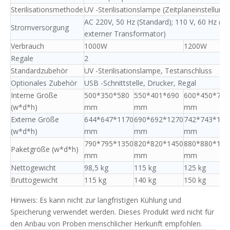
Sterilisationsmethode
UV -Sterilisationslampe (Zeitplaneinstellung)
AC 220V, 50 Hz (Standard); 110 V, 60 Hz (op
Stromversorgung
externer Transformator)
Verbrauch
1000W
1200W
Regale
2
Standardzubehör
UV -Sterilisationslampe, Testanschluss
Optionales Zubehör
USB -Schnittstelle, Drucker, Regal
Interne Größe
500*350*580
550*401*690
600*450*750
(w*d*h)
mm
mm
mm
Externe Größe
644*647*1170
690*692*1270
742*743*134
(w*d*h)
mm
mm
mm
790*795*1350
820*820*1450
880*880*152
Paketgröße (w*d*h)
mm
mm
mm
Nettogewicht
98,5 kg
115 kg
125 kg
Bruttogewicht
115 kg
140 kg
150 kg
Hinweis: Es kann nicht zur langfristigen Kühlung und
Speicherung verwendet werden. Dieses Produkt wird nicht für
den Anbau von Proben menschlicher Herkunft empfohlen.