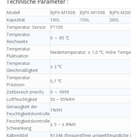
Technische Parameter
:
Modell
BJPX-M100B
BJPX-M150B
BJPX-M200B
Kapazität
100L
150L
200L
Temperatur. Sensor
PT100
Temperatur.
0 ～ 85 ℃
Reichweite
Temperatur.
Niedertemperatur: ± 1,0 ℃; Hohe Temperat
Fluktuation
Temperatur.
± 2 ℃
Gleichmäßigkeit
Temperatur.
0,1 ℃
Präzision
Zeitbereich
(min/h)
0 ～ 9999
Luftfeuchtigkeit
50 ~ 95%RH
Genauigkeit der
1%RH
Feuchtigkeitskontrolle
Feuchtigkeitskontrolle
± 5 ~ ± 8%rh
Schwankung
Kältemittel
R134A (frequentfreie umweltfreundliche Kält