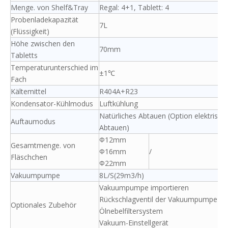
Menge. von Shelf&Tray
Regal: 4+1, Tablett: 4
Probenladekapazität
7L
(Flüssigkeit)
Höhe zwischen den
70mm
Tabletts
Temperaturunterschied im
±1℃
Fach
Kältemittel
R404A+R23
Kondensator-Kühlmodus
Luftkühlung
Natürliches Abtauen (Option elektrisch
Auftaumodus
Abtauen)
Ф12mm
Gesamtmenge. von
Ф16mm
/
Fläschchen
Ф22mm
Vakuumpumpe
8L/S(29m3/h)
Vakuumpumpe importieren
Rückschlagventil der Vakuumpumpe
Optionales Zubehör
Ölnebelfiltersystem
Vakuum-Einstellgerät