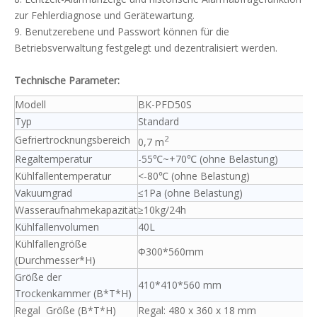
zur Fehlerdiagnose und Gerätewartung.
9. Benutzerebene und Passwort können für die
Betriebsverwaltung festgelegt und dezentralisiert werden.
Technische Parameter:
Modell
BK-PFD50S
Typ
Standard
Gefriertrocknungsbereich
2
0,7 m
Regaltemperatur
-55℃~+70℃ (ohne Belastung)
Kühlfallentemperatur
<-80℃ (ohne Belastung)
Vakuumgrad
≤1Pa (ohne Belastung)
Wasseraufnahmekapazität
≥10kg/24h
Kühlfallenvolumen
40L
Kühlfallengröße
Φ300*560mm
(Durchmesser*H)
Größe der
410*410*560 mm
Trockenkammer (B*T*H)
Regal Größe (B*T*H)
Regal: 480 x 360 x 18 mm