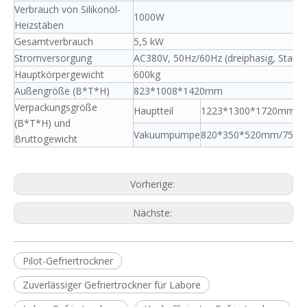
Verbrauch von Silikonöl-
1000W
Heizstäben
Gesamtverbrauch
5,5 kW
Stromversorgung
AC380V, 50Hz/60Hz (dreiphasig, Standa
Hauptkörpergewicht
600kg
Außengröße (B*T*H)
823*1008*1420mm
Verpackungsgröße
Hauptteil
1223*1300*1720mm/6
(B*T*H) und
Vakuumpumpe
820*350*520mm/75kg
Bruttogewicht
Vorherige:
Nächste:
Pilot-Gefriertrockner
Zuverlässiger Gefriertrockner für Labore