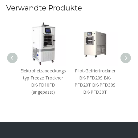
Verwandte Produkte
t-
Elektroheizabdeckungs
Pilot-Gefriertrockner
Pilotf
er BK-
typ Freeze Trockner
BK-PFD20S BK-
FD50S
D10EP
BK-FD10FD
PFD20T BK-PFD30S
FD10
BK-
(angepasst)
BK-PFD30T
T