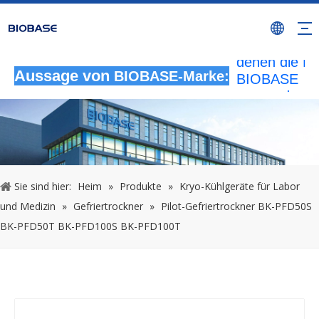
Alle nicht
autorisierten
Aktivitäten, b
denen die M
BIOBASE
Aussage von
BIOBASE-Marke:
verwendet wi
werden als
rechtswidrig
Verletzung
betrachtet.
wird die rech
Sie sind hier:
Heim
»
Produkte
»
Kryo-Kühlgeräte für Labor
Haftung prüf
und Medizin
»
Gefriertrockner
»
Pilot-Gefriertrockner BK-PFD50S
20240510
BK-PFD50T BK-PFD100S BK-PFD100T